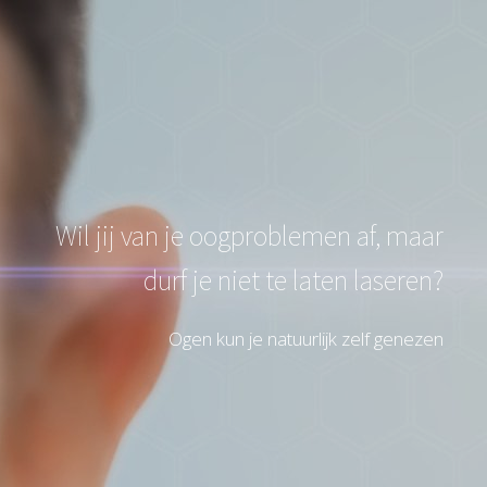
Wil jij van je oogproblemen af, maar
durf je niet te laten laseren?
Ogen kun je natuurlijk zelf genezen