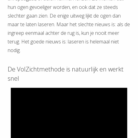
hun ogen gevoeliger worden, en ook dat ze steeds
slechter gaan zien. De enige uitweg lijkt de ogen dan
maar te laten laseren. Maar het slechte nieuws is: als de
ingreep eenmaal achter de rug is, kun je nooit meer
terug. Het goede nieuws is: laseren is helemaal niet
nodig.
De VolZichtmethode is natuurlijk en werkt
snel