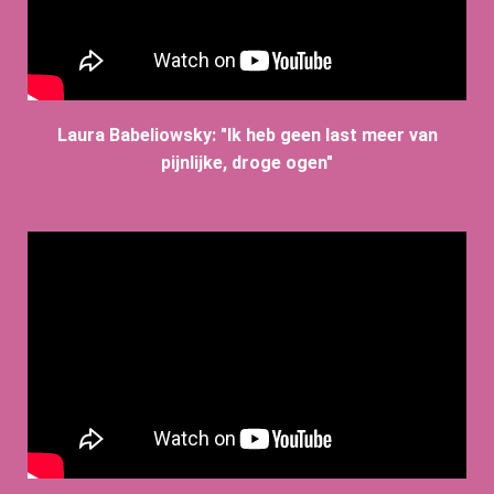
Laura Babeliowsky: "Ik heb geen last meer van
pijnlijke, droge ogen"