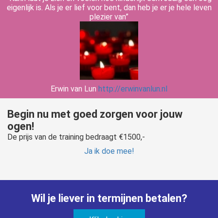
eigenlijk is. Als je er lief voor bent, dan heb je er je hele leven
plezier van”
Erwin van Lun
http://erwinvanlun.nl
Begin nu met goed zorgen voor jouw
ogen!
De prijs van de training bedraagt €1500,-
Ja ik doe mee!
Wil je liever in termijnen betalen?