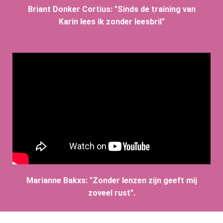
Briant Donker Cortius: "Sinds de training van
Karin lees ik zonder leesbril"
Marianne Bakxs: "Zonder lenzen zijn geeft mij
zoveel rust".