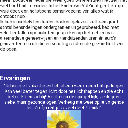
heen.
Zodat een ieder die weer goed wil leren zien niet zelf het
wiel hoeft uit te vinden. In het kader van VolZicht geef ik mijn
visie door: een holistische samenvoeging van alles wat ik
ontdekt heb.
Ik heb inmiddels honderden boeken gelezen, zelf een groot
aantal behandelingen ondergaan en uitgeprobeerd, heb met
vele tientallen specialisten gesproken op het gebied van
alternatieve geneeswijzen en tienduizenden uren én euro's
geinvesteerd in studie en scholing rondom de gezondheid van
de ogen.
Ervaringen
“Ik ben met vakantie en heb al een week geen bril gedragen.
Kan veel beter tegen licht door het lichthappen en zie echt
beter, ik ben zo blij! Als ik nu in de spiegel kijk, zie ik geen
zieke, maar gezonde ogen. Verheug me weer op je volgende
les. Zo fijn dat je zoveel deelt! Dank!”