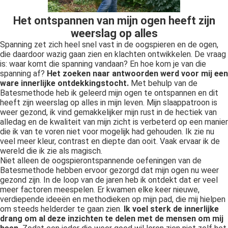
Het ontspannen van mijn ogen heeft zijn
weerslag op alles
Spanning zet zich heel snel vast in de oogspieren en de ogen,
die daardoor wazig gaan zien en klachten ontwikkelen. De vraag
is: waar komt die spanning vandaan? En hoe kom je van die
spanning af?
Het zoeken naar antwoorden werd voor mij een
ware innerlijke ontdekkingstocht.
Met behulp van de
Batesmethode heb ik geleerd mijn ogen te ontspannen en dit
heeft zijn weerslag op alles in mijn leven. Mijn slaappatroon is
weer gezond, ik vind gemakkelijker mijn rust in de hectiek van
alledag en de kwaliteit van mijn zicht is verbeterd op een manier
die ik van te voren niet voor mogelijk had gehouden. Ik zie nu
veel meer kleur, contrast en diepte dan ooit. Vaak ervaar ik de
wereld die ik zie als magisch.
Niet alleen de oogspierontspannende oefeningen van de
Batesmethode hebben ervoor gezorgd dat mijn ogen nu weer
gezond zijn. In de loop van de jaren heb ik ontdekt dat er veel
meer factoren meespelen. Er kwamen elke keer nieuwe,
verdiepende ideeën en methodieken op mijn pad, die mij hielpen
om steeds helderder te gaan zien.
Ik voel sterk de innerlijke
drang om al deze inzichten te delen met de mensen om mij