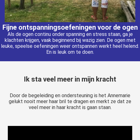
Fijne ontspanningsoefeningen voor de ogen
Als de ogen continu onder spanning en stress staan, ga je
klachten krijgen, vaak beginnend bij wazig zien. De ogen met
leuke, speelse oefeningen weer ontspannen werkt heel helend.
En is leuk om te doen.
Ik sta veel meer in mijn kracht
Door de begeleiding en ondersteuning is het Annemarie
gelukt nooit meer haar bril te dragen en merkt ze dat ze
veel meer in haar kracht is gaan staan.