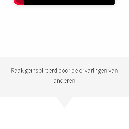
In dit filmpje wordt uitgelegd welke invloed de
oogspieren op de oogbol hebben
Raak geïnspireerd door de ervaringen van
anderen