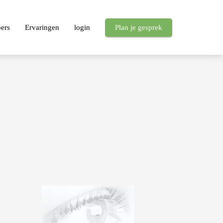
pers
Ervaringen
login
Plan je gesprek