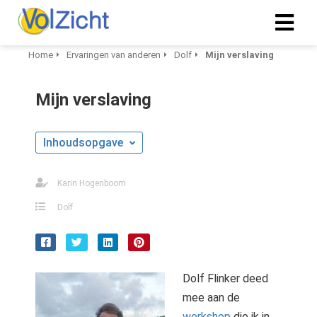
Home
Ervaringen van anderen
Dolf
Mijn verslaving
Mijn verslaving
Inhoudsopgave
Karin Hogenboom
Dolf
Dolf Flinker deed
mee aan de
workshop
die ik in