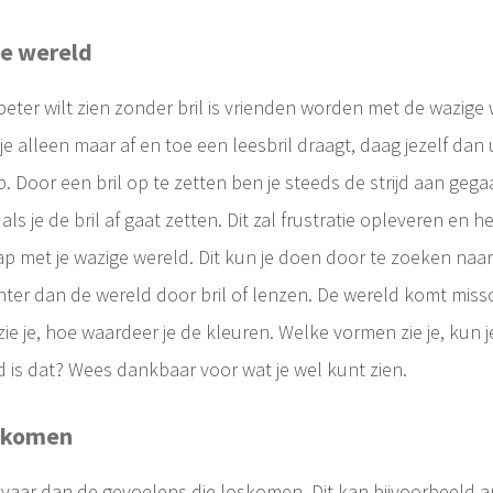
e wereld
ter wilt zien zonder bril is vrienden worden met de wazige were
 je alleen maar af en toe een leesbril draagt, daag jezelf dan u
 Door een bril op te zetten ben je steeds de strijd aan gegaan
als je de bril af gaat zetten. Dit zal frustratie opleveren en hel
ap met je wazige wereld. Dit kun je doen door te zoeken naa
achter dan de wereld door bril of lenzen. De wereld komt missc
ie je, hoe waardeer je de kleuren. Welke vormen zie je, kun j
d is dat? Wees dankbaar voor wat je wel kunt zien.
n komen
vaar dan de gevoelens die loskomen. Dit kan bijvoorbeeld angst 