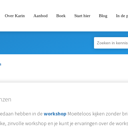
Over Karin
Aanbod
Boek
Start hier
Blog
In de 
s
enzen
 gedaan hebben in de
workshop
Moeiteloos kijken zonder bri
uke, zinvolle workshop en je kunt je ervaringen over de wor