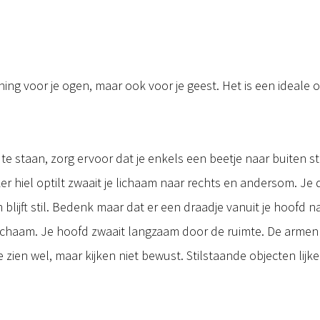
ng voor je ogen, maar ook voor je geest. Het is een ideale 
e staan, zorg ervoor dat je enkels een beetje naar buiten s
 linker hiel optilt zwaait je lichaam naar rechts en andersom. J
am blijft stil. Bedenk maar dat er een draadje vanuit je hoofd n
 lichaam. Je hoofd zwaait langzaam door de ruimte. De armen 
e zien wel, maar kijken niet bewust. Stilstaande objecten li