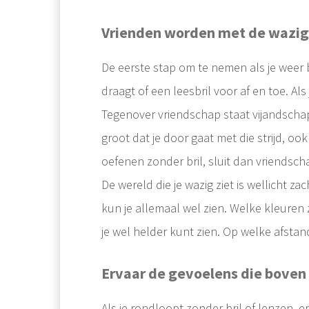
Vrienden worden met de wazig
De eerste stap om te nemen als je weer be
draagt of een leesbril voor af en toe. Als
Tegenover vriendschap staat vijandschap.
groot dat je door gaat met die strijd, ook 
oefenen zonder bril, sluit dan vriendsch
De wereld die je wazig ziet is wellicht z
kun je allemaal wel zien. Welke kleuren z
je wel helder kunt zien. Op welke afstan
Ervaar de gevoelens die bove
Als je rondloopt zonder bril of lenzen, er