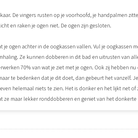
elkaar. De vingers rusten op je voorhoofd, je handpalmen zitt
icht en raken je ogen niet. De ogen zijn gesloten.
at je ogen achter in de oogkassen vallen. Vul je oogkassen
emhaling. Ze kunnen dobberen in dit bad en uitrusten van al
erwerken 70% van wat je ziet met je ogen. Ook zij hebben n
maar te bedenken dat je dit doet, dan gebeurt het vanzelf. 
ven helemaal niets te zien. Het is donker en het lijkt net of
Laat ze maar lekker ronddobberen en geniet van het donkert