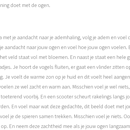
ning doet met de ogen.
Ga met je aandacht naar je ademhaling, volg je adem en voel d
 je aandacht naar jouw ogen en voel hoe jouw ogen voelen. E
, het veld staat vol met bloemen. En naast je staat een hele
jes. Je hoort de vogels fluiten, er gaat een vlinder zitten o
ng. Je voelt de warme zon op je huid en dit voelt heel aang
elen ze wel zacht en warm aan. Misschien voel je wel niets, d
idtoeterend voorbij. En een scooter scheurt rakelings langs j
den. En voel maar wat deze gedachte, dit beeld doet met jo
 voel je de spieren samen trekken. Misschien voel je niets. O
 op. En neem deze zachtheid mee als je jouw ogen langzaam