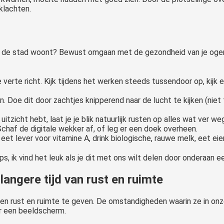
klachten.
n de stad woont? Bewust omgaan met de gezondheid van je ogen 
verte richt. Kijk tijdens het werken steeds tussendoor op, kijk e
n. Doe dit door zachtjes knipperend naar de lucht te kijken (nie
tzicht hebt, laat je je blik natuurlijk rusten op alles wat ver weg
Schaf de digitale wekker af, of leg er een doek overheen.
t lever voor vitamine A, drink biologische, rauwe melk, eet eier
, ik vind het leuk als je dit met ons wilt delen door onderaan ee
angere tijd van rust en ruimte
den rust en ruimte te geven. De omstandigheden waarin ze in onze
ar een beeldscherm.