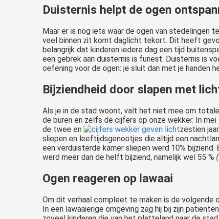
Duisternis helpt de ogen ontspa
Maar er is nog iets waar de ogen van stedelingen t
veel binnen zit komt daglicht tekort. Dit heeft gev
belangrijk dat kinderen iedere dag een tijd buitensp
een gebrek aan duisternis is funest. Duisternis is 
oefening voor de ogen: je sluit dan met je handen he
Bijziendheid door slapen met lich
Als je in de stad woont, valt het niet mee om totale 
de buren en zelfs de cijfers op onze wekker. In me
de twee en
zestien jaa
sliepen en leeftijdsgenootjes die altijd een nachtl
een verduisterde kamer sliepen werd 10% bijziend. 
werd meer dan de helft bijziend, namelijk wel 55 %
Ogen reageren op lawaai
Om dit verhaal compleet te maken is de volgende o
In een lawaaierige omgeving zag hij bij zijn patiënte
zoveel kinderen die van het platteland naar de sta