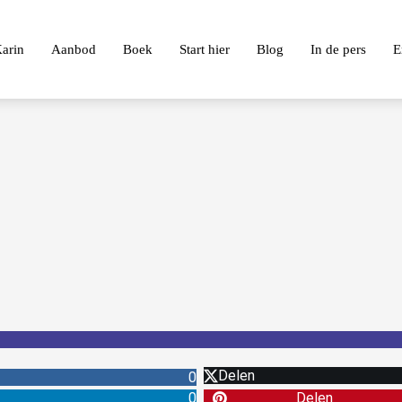
arin
Aanbod
Boek
Start hier
Blog
In de pers
E
Delen
0
0
Delen