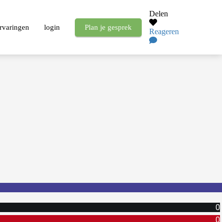
Delen
rvaringen
login
Plan je gesprek
Reageren
0
0