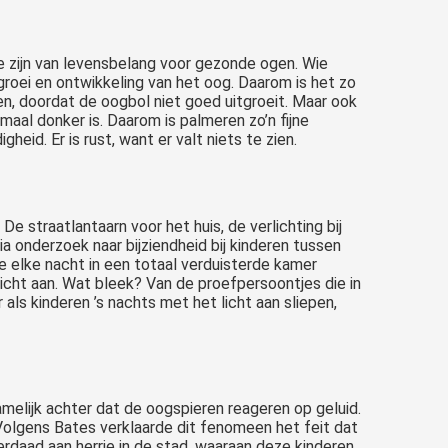
e zijn van levensbelang voor gezonde ogen. Wie
groei en ontwikkeling van het oog. Daarom is het zo
den, doordat de oogbol niet goed uitgroeit. Maar ook
maal donker is. Daarom is palmeren zo’n fijne
eid. Er is rust, want er valt niets te zien.
 De straatlantaarn voor het huis, de verlichting bij
a onderzoek naar bijziendheid bij kinderen tussen
e elke nacht in een totaal verduisterde kamer
licht aan. Wat bleek? Van de proefpersoontjes die in
ls kinderen ’s nachts met het licht aan sliepen,
elijk achter dat de oogspieren reageren op geluid.
d. Volgens Bates verklaarde dit fenomeen het feit dat
rdaad aan herrie in de stad, waaraan deze kinderen