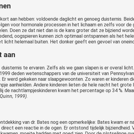
nnen
ekort aan hebben: voldoende daglicht en genoeg duisternis. Beid
olgen voor hormonale processen in het lichaam en zelfs voor de 
elen. Doen ze dat niet dan is de kans groter dat ze bijziend wor
voedend, oogspieren kunnen zich optimaal ontspannen als het hele
t licht helemaal buiten. Het donker geeft een gevoel van oneindigh
t aan
duisternis te ervaren. Zelfs als we gaan slapen is er overal licht.
i 1999 deden wetenschappers van de universiteit van Pennsylvani
r. Er werd gekeken naar slaapgewoonten. Zo waren er kinderen di
ampje aanhielden. Andere kinderen lieten de hele nacht het grote 
Bij de nachtlampjeskinderen kwam het percentage op 34 %. Maar a
(Quinn, 1999)
.
ntdekking van dr. Bates nog een opmerkelijke: Bates kwam er nam
n direct een reactie in de ogen. Er ontstond tijdelijk bijziendhei
d kwamen, moeite hadden met goed zien. Door de plotselinge ove