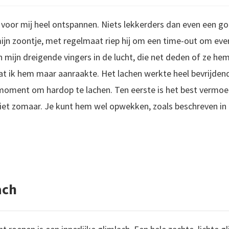
t voor mij heel ontspannen. Niets lekkerders dan even een go
ijn zoontje, met regelmaat riep hij om een time-out om eve
n mijn dreigende vingers in de lucht, die net deden of ze he
at ik hem maar aanraakte. Het lachen werkte heel bevrijdend
ste moment om hardop te lachen. Ten eerste is het best vermo
niet zomaar. Je kunt hem wel opwekken, zoals beschreven in
ach