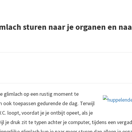
limlach sturen naar je organen en na
ke glimlach op een rustig moment te
m ook toepassen gedurende de dag. Terwijl
. loopt, voordat je je ontbijt opeet, als je
ijl je druk zit te typen achter je computer, tijdens een verg
innerlijke glimlach kun je naar meer sturen dan alleen je or