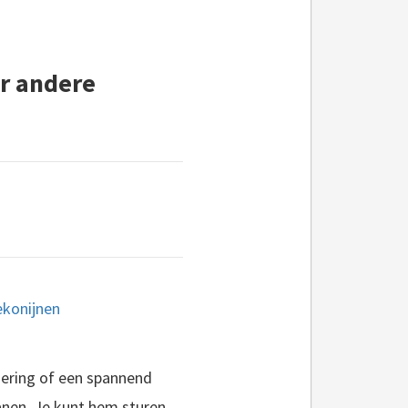
ar andere
adering of een spannend
ganen. Je kunt hem sturen