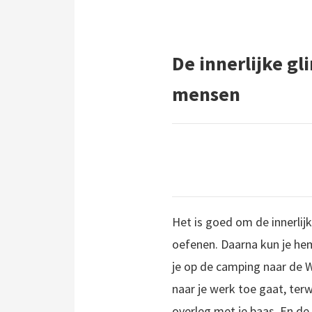
De innerlijke g
mensen
Het is goed om de innerlij
oefenen. Daarna kun je he
je op de camping naar de W.C
naar je werk toe gaat, terw
overleg met je baas. En de 