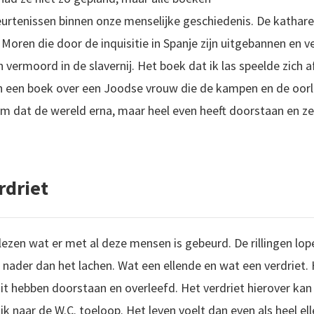
eurtenissen binnen onze menselijke geschiedenis. De katharen
 Moren die door de inquisitie in Spanje zijn uitgebannen en 
 vermoord in de slavernij. Het boek dat ik las speelde zich af
 En een boek over een Joodse vrouw die de kampen en de oor
 dat de wereld erna, maar heel even heeft doorstaan en ze 
rdriet
lezen wat er met al deze mensen is gebeurd. De rillingen lopen
 nader dan het lachen. Wat een ellende en wat een verdriet. 
t hebben doorstaan en overleefd. Het verdriet hierover kan 
s ik naar de W.C. toeloop. Het leven voelt dan even als heel e