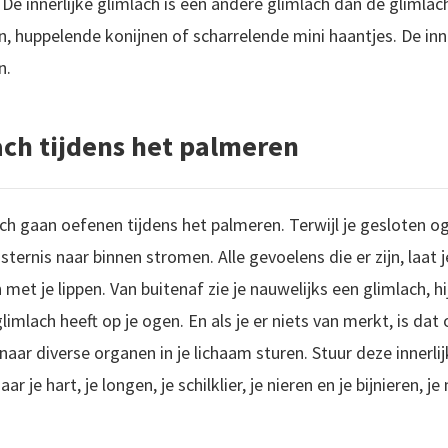
De innerlijke glimlach is een andere glimlach dan de glimlach
 huppelende konijnen of scharrelende mini haantjes. De inner
n.
ach tijdens het palmeren
ach gaan oefenen tijdens het palmeren. Terwijl je gesloten o
sternis naar binnen stromen. Alle gevoelens die er zijn, laat 
met je lippen. Van buitenaf zie je nauwelijks een glimlach, hij 
limlach heeft op je ogen. En als je er niets van merkt, is dat
naar diverse organen in je lichaam sturen. Stuur deze innerli
ar je hart, je longen, je schilklier, je nieren en je bijnieren, 