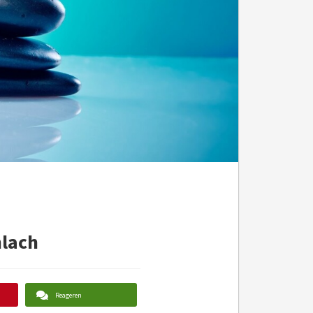
mlach
Reageren