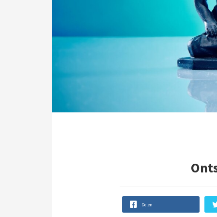
Onts
Delen