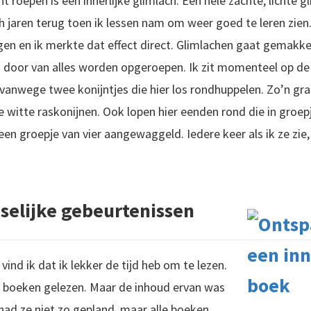
t roepen is een innerlijke glimlach. Een hele zachte, lichte gl
ach jaren terug toen ik lessen nam om weer goed te leren zie
n en ik merkte dat effect direct. Glimlachen gaat gemakkeli
 en door van alles worden opgeroepen. Ik zit momenteel op 
anwege twee konijntjes die hier los rondhuppelen. Zo’n gra
e witte raskonijnen. Ook lopen hier eenden rond die in groe
een groepje van vier aangewaggeld. Iedere keer als ik ze z
selijke gebeurtenissen
vind ik dat ik lekker de tijd heb om te lezen.
e boeken gelezen. Maar de inhoud ervan was
had ze niet zo gepland, maar alle boeken