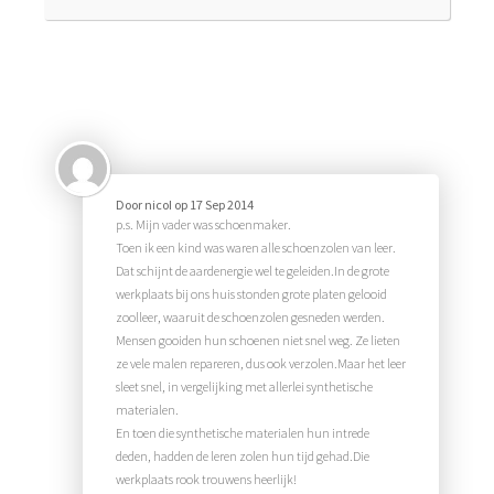
Door
nicoI
op
17 Sep 2014
p.s. Mijn vader was schoenmaker.
Toen ik een kind was waren alle schoenzolen van leer.
Dat schijnt de aardenergie wel te geleiden.In de grote
werkplaats bij ons huis stonden grote platen gelooid
zoolleer, waaruit de schoenzolen gesneden werden.
Mensen gooiden hun schoenen niet snel weg. Ze lieten
ze vele malen repareren, dus ook verzolen.Maar het leer
sleet snel, in vergelijking met allerlei synthetische
materialen.
En toen die synthetische materialen hun intrede
deden, hadden de leren zolen hun tijd gehad.Die
werkplaats rook trouwens heerlijk!