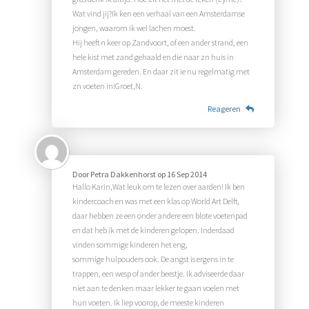
Wat vind jij?Ik ken een verhaal van een Amsterdamse
jongen, waarom ik wel lachen moest.
Hij heeft n keer op Zandvoort, of een ander strand, een
hele kist met zand gehaald en die naar zn huis in
Amsterdam gereden. En daar zit ie nu regelmatig met
zn voeten in!Groet,N.
Reageren
Door
Petra Dakkenhorst
op
16 Sep 2014
Hallo Karin,Wat leuk om te lezen over aarden! Ik ben
kindercoach en was met een klas op World Art Delft,
daar hebben ze een onder andere een blote voetenpad
en dat heb ik met de kinderen gelopen. Inderdaad
vinden sommige kinderen het eng,
sommige hulpouders ook. De angst is ergens in te
trappen, een wesp of ander beestje. Ik adviseerde daar
niet aan te denken maar lekker te gaan voelen met
hun voeten. Ik liep voorop, de meeste kinderen