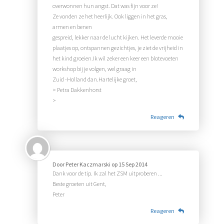
overwonnen hun angst. Dat was fijn voor ze!
Ze vonden ze het heerlijk. Ook liggen in het gras,
armen en benen
gespreid, lekker naar de lucht kijken. Het leverde mooie
plaatjes op, ontspannen gezichtjes, je ziet de vrijheid in
het kind groeien.Ik wil zeker een keer een blotevoeten
workshop bij je volgen, wel graag in
Zuid -Holland dan.Hartelijke groet,
> Petra Dakkenhorst
>
Reageren
Door
Peter Kaczmarski
op
15 Sep 2014
Dank voor de tip. Ik zal het ZSM uitproberen ...
Beste groeten uit Gent,
Peter
Reageren