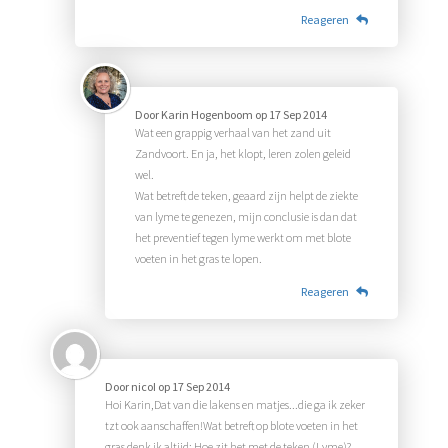
Reageren
Door
Karin Hogenboom
op
17 Sep 2014
Wat een grappig verhaal van het zand uit
Zandvoort. En ja, het klopt, leren zolen geleid
wel.
Wat betreft de teken, geaard zijn helpt de ziekte
van lyme te genezen, mijn conclusie is dan dat
het preventief tegen lyme werkt om met blote
voeten in het gras te lopen.
Reageren
Door
nicoI
op
17 Sep 2014
Hoi Karin,Dat van die lakens en matjes...die ga ik zeker
tzt ook aanschaffen!Wat betreft op blote voeten in het
gras denk ik altijd: Hoe zit het met de teken (Lyme)?