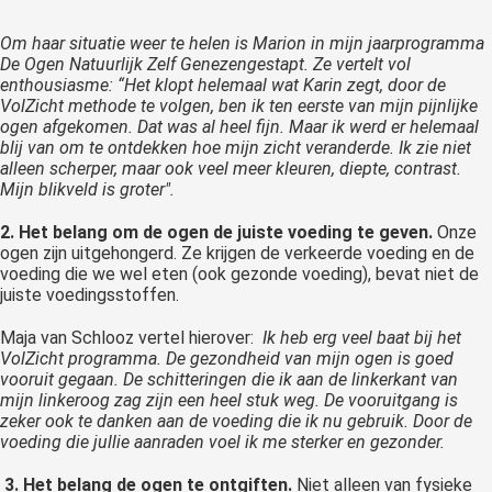
Om haar situatie weer te helen is Marion in mijn jaarprogramma
De Ogen Natuurlijk Zelf Genezengestapt. Ze vertelt vol
enthousiasme: “Het klopt helemaal wat Karin zegt, door de
VolZicht methode te volgen, ben ik ten eerste van mijn pijnlijke
ogen afgekomen. Dat was al heel fijn. Maar ik werd er helemaal
blij van om te ontdekken hoe mijn zicht veranderde. Ik zie niet
alleen scherper, maar ook veel meer kleuren, diepte, contrast.
Mijn blikveld is groter".
2.
Het belang om de ogen de juiste voeding te geven.
Onze
ogen zijn uitgehongerd. Ze krijgen de verkeerde voeding en de
voeding die we wel eten (ook gezonde voeding), bevat niet de
juiste voedingsstoffen.
Maja van Schlooz vertel hierover:
Ik heb erg veel baat bij het
VolZicht programma. De gezondheid van mijn ogen is goed
vooruit gegaan. De schitteringen die ik aan de linkerkant van
mijn linkeroog zag zijn een heel stuk weg. De vooruitgang is
zeker ook te danken aan de voeding die ik nu gebruik. Door de
voeding die jullie aanraden voel ik me sterker en gezonder.
3.
Het belang de ogen te ontgiften.
Niet alleen van fysieke