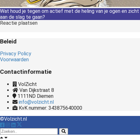
Wat houd je tegen om actief met de heling van je ogen en zicht
aan de slag te gaan?
Reactie plaatsen
Beleid
Privacy Policy
Voorwaarden
Contactinformatie
VolZicht
Van Dijkstraat 8
1111ND
Diemen
info@volzicht.nl
KvK nummer: 343875640000
©Volzicht.nl