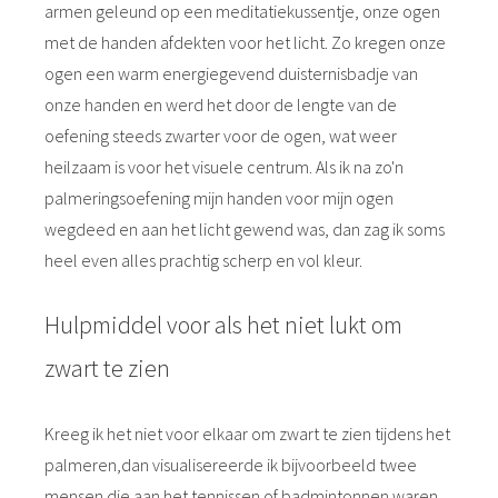
armen geleund op een meditatiekussentje, onze ogen
met de handen afdekten voor het licht. Zo kregen onze
ogen een warm energiegevend duisternisbadje van
onze handen en werd het door de lengte van de
oefening steeds zwarter voor de ogen, wat weer
heilzaam is voor het visuele centrum. Als ik na zo'n
palmeringsoefening mijn handen voor mijn ogen
wegdeed en aan het licht gewend was, dan zag ik soms
heel even alles prachtig scherp en vol kleur.
Hulpmiddel voor als het niet lukt om
zwart te zien
Kreeg ik het niet voor elkaar om zwart te zien tijdens het
palmeren,dan visualisereerde ik bijvoorbeeld twee
mensen die aan het tennissen of badmintonnen waren.