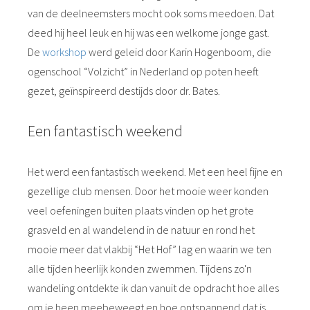
van de deelneemsters mocht ook soms meedoen. Dat
deed hij heel leuk en hij was een welkome jonge gast.
De
workshop
werd geleid door Karin Hogenboom, die
ogenschool “Volzicht” in Nederland op poten heeft
gezet, geïnspireerd destijds door dr. Bates.
Een fantastisch weekend
Het werd een fantastisch weekend. Met een heel fijne en
gezellige club mensen. Door het mooie weer konden
veel oefeningen buiten plaats vinden op het grote
grasveld en al wandelend in de natuur en rond het
mooie meer dat vlakbij “Het Hof” lag en waarin we ten
alle tijden heerlijk konden zwemmen. Tijdens zo'n
wandeling ontdekte ik dan vanuit de opdracht hoe alles
om je heen meebeweegt en hoe ontspannend dat is.