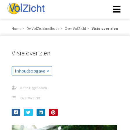
Home
De VolZichtmethode
Over VolZicht
Visie over zien
Visie over zien
Inhoudsopgave
Karin Hogenboom
Over VolZicht