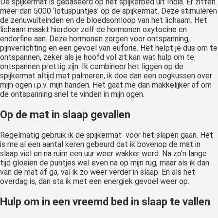
De spijkermat is gebaseerd op het spijkerbed uit India. Er zitten
meer dan 5000 ‘lotuspuntjes’ op de spijkermat. Deze stimuleren
de zenuwuiteinden en de bloedsomloop van het lichaam. Het
lichaam maakt hierdoor zelf de hormonen oxytocine en
endorfine aan. Deze hormonen zorgen voor ontspanning,
pijnverlichting en een gevoel van euforie. Het helpt je dus om te
ontspannen, zeker als je hoofd vol zit kan wat hulp om te
ontspannen prettig zijn. Ik combineer het liggen op de
spijkermat altijd met palmeren, ik doe dan een oogkussen over
mijn ogen i.p.v. mijn handen. Het gaat me dan makkelijker af om
de ontspanning snel te vinden in mijn ogen.
Op de mat in slaap gevallen
Regelmatig gebruik ik de spijkermat voor het slapen gaan. Het
is me al een aantal keren gebeurd dat ik bovenop de mat in
slaap viel en na ruim een uur weer wakker werd. Na zo’n lange
tijd gloeien de puntjes wel even na op mijn rug, maar als ik dan
van de mat af ga, val ik zo weer verder in slaap. En als het
overdag is, dan sta ik met een energiek gevoel weer op.
Hulp om in een vreemd bed in slaap te vallen