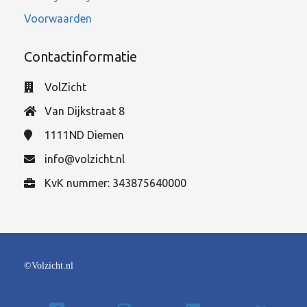
Voorwaarden
Contactinformatie
VolZicht
Van Dijkstraat 8
1111ND
Diemen
info@volzicht.nl
KvK nummer: 343875640000
©Volzicht.nl