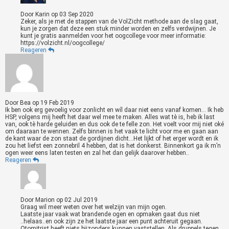
Door
Karin
op
03 Sep 2020
Zeker, als je met de stappen van de VolZicht methode aan de slag gaat,
kun je zorgen dat deze een stuk minder worden en zelfs verdwijnen. Je
kunt je gratis aanmelden voor het oogcollege voor meer informatie:
https://volzicht.nl/oogcollege/
Reageren
Door
Bea
op
19 Feb 2019
Ik ben ook erg gevoelig voor zonlicht en wíl daar niet eens vanaf komen... Ik heb
HSP, volgens mij heeft het daar wel mee te maken. Alles wat tè is, heb ik last
van, ook tè harde geluiden en dus ook de te felle zon. Het voelt voor mij niet oké
om daaraan te wennen. Zelfs binnen is het vaak te licht voor me en gaan aan
de kant waar de zon staat de gordijnen dicht...Het lijkt of het erger wordt en ik
zou het liefst een zonnebril 4 hebben, dat is het donkerst. Binnenkort ga ik m’n
ogen weer eens laten testen en zal het dan gelijk daarover hebben..
Reageren
Door
Marion
op
02 Jul 2019
Graag wil meer weten over het welzijn van mijn ogen.
Laatste jaar vaak wat brandende ogen en opmaken gaat dus niet
..helaas..en ook zijn ze het laatste jaar een punt achteruit gegaan.
Otomitrist heeft niets bijzonders kunnen vaststellen. Als druppels tegen