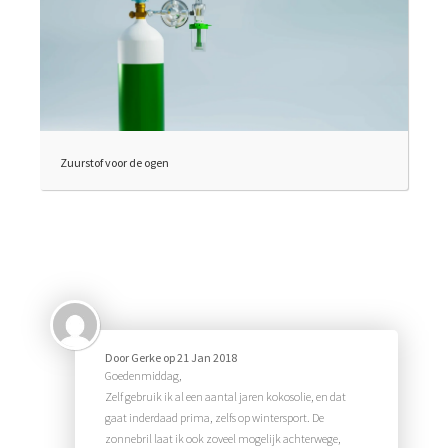
Zuurstof voor de ogen
Door
Gerke
op
21 Jan 2018
Goedenmiddag,
Zelf gebruik ik al een aantal jaren kokosolie, en dat
gaat inderdaad prima, zelfs op wintersport. De
zonnebril laat ik ook zoveel mogelijk achterwege,