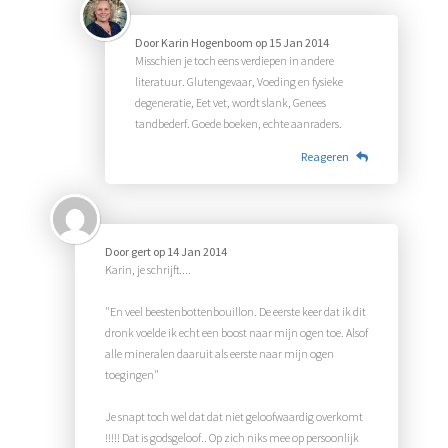
Door
Karin Hogenboom
op
15 Jan 2014
Misschien je toch eens verdiepen in andere
literatuur. Glutengevaar, Voeding en fysieke
degeneratie, Eet vet, wordt slank, Genees
tandbederf. Goede boeken, echte aanraders.
Reageren
Door
gert
op
14 Jan 2014
Karin, je schrijft....
"En veel beestenbottenbouillon. De eerste keer dat ik dit
dronk voelde ik echt een boost naar mijn ogen toe. Alsof
alle mineralen daaruit als eerste naar mijn ogen
toegingen"
Je snapt toch wel dat dat niet geloofwaardig overkomt
!!!!! Dat is godsgeloof.. Op zich niks mee op persoonlijk