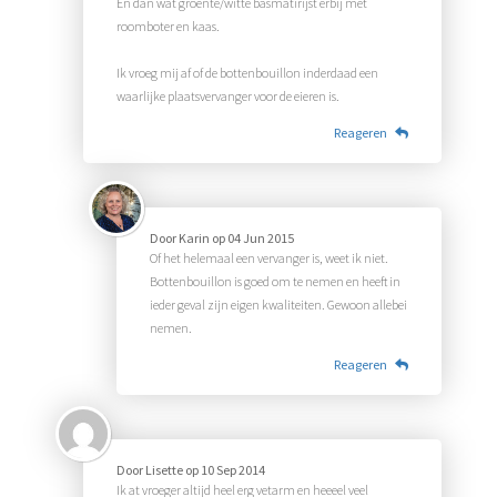
En dan wat groente/witte basmatirijst erbij met
roomboter en kaas.
Ik vroeg mij af of de bottenbouillon inderdaad een
waarlijke plaatsvervanger voor de eieren is.
Reageren
Door
Karin
op
04 Jun 2015
Of het helemaal een vervanger is, weet ik niet.
Bottenbouillon is goed om te nemen en heeft in
ieder geval zijn eigen kwaliteiten. Gewoon allebei
nemen.
Reageren
Door
Lisette
op
10 Sep 2014
Ik at vroeger altijd heel erg vetarm en heeeel veel