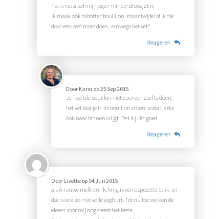
het is net alsof mijn ogen minder droog zijn.
ik maak ook debottenbouiillon, maar twijfel of ik die
door een zeef moet doen, vanwege het vet?
Reageren
Door
Karin
op
25 Sep 2015
Je hoeft de bouillon niet door een zeef te doen,
het vet laat je in de bouillon zitten, zodat je die
ook naar binnen krijgt. Dat is juist goed.
Reageren
Door
Lisette
op
04 Jun 2015
als ik rauwe melk drink, krijg ik een opgezette buik, en
dat is ook zo met volle yoghurt. Tot nu toe werken de
eieren voor mij nog steeds het beste.