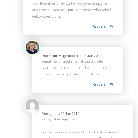
vlak. Ik denk zelfs heel positief voor je welbehagen en
dus je zicht.. Maar het is puur en niet meer dan geloof.
Geloofs-overtuiging.
Reageren
Door
Karin Hogenboom
op
14 Jan 2014
Vergat ik er bij te schrijven, ik zag ook beter
daarna. Maakt niet uit hoe jij het interpreteert,
dit is mijn ervaring en daar schrijf ik over.
Reageren
Door
gert
op
14 Jan 2014
Karin, net in mijn inbox...
Een nieuw boek van Remco Kuipers komt 17 januari