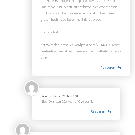
uit. Het eerste nederlandse paleo boek.. Zelfs dr.Frank
van Berkel is nu overtuigt dat brood niet voor mensen
is... Laat staan het moderne brood dat 40 keer meer
gluten heeft... : Volkoren-harinfarct-brood
Zie deze link
http://melchiormeijer.wordpress.com/2014/01/14/het-
oerdieet-van-remko-kuipers-komt-en-zelfs-dr-frank-is-
om/
Reageren
Door
Stella
op
21 Jun 2015
Niet 40x maar 10x, want 40 versus 4.
Reageren