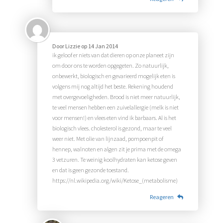
Door
Lizzie
op
14 Jan 2014
ik geloof er niets van dat dieren op onze planeet zijn
om door ons te worden opgegeten. Zo natuurlijk,
onbewerkt, biologisch en gevarieerd mogelijk eten is
volgens mij nog altijd het beste. Rekening houdend
met overgevoeligheden. Brood is niet meer natuurlijk,
te veel mensen hebben een zuivelallergie (melk is niet
voor mensen!) en vlees eten vind ik barbaars. Al is het
biologisch vlees. cholesterol is gezond, maar te veel
weer niet. Met olie van lijnzaad, pompoenpit of
hennep, walnoten en algen zit je prima met de omega
3 vetzuren. Te weinig koolhydraten kan ketose geven
en dat is geen gezonde toestand.
https://nl.wikipedia.org/wiki/Ketose_(metabolisme)
Reageren