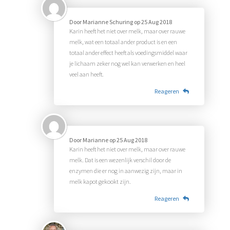
Door
Marianne Schuring
op
25 Aug 2018
Karin heeft het niet over melk, maar over rauwe
melk, wat een totaal ander product is en een
totaal ander effect heeft als voedingsmiddel waar
je lichaam zeker nog wel kan verwerken en heel
veel aan heeft.
Reageren
Door
Marianne
op
25 Aug 2018
Karin heeft het niet over melk, maar over rauwe
melk. Dat is een wezenlijk verschil door de
enzymen die er nog in aanwezig zijn, maar in
melk kapot gekookt zijn.
Reageren