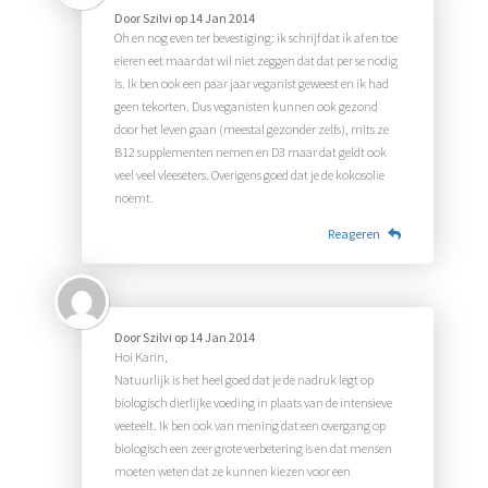
Door
Szilvi
op
14 Jan 2014
Oh en nog even ter bevestiging: ik schrijf dat ik af en toe
eieren eet maar dat wil niet zeggen dat dat per se nodig
is. Ik ben ook een paar jaar veganist geweest en ik had
geen tekorten. Dus veganisten kunnen ook gezond
door het leven gaan (meestal gezonder zelfs), mits ze
B12 supplementen nemen en D3 maar dat geldt ook
veel veel vleeseters. Overigens goed dat je de kokosolie
noemt.
Reageren
Door
Szilvi
op
14 Jan 2014
Hoi Karin,
Natuurlijk is het heel goed dat je de nadruk legt op
biologisch dierlijke voeding in plaats van de intensieve
veeteelt. Ik ben ook van mening dat een overgang op
biologisch een zeer grote verbetering is en dat mensen
moeten weten dat ze kunnen kiezen voor een