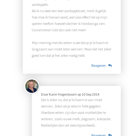
aardappels.
Als ik nu weer een keer aardappels eet, merk ik gelijk
hoe moe ik hiervan word, wat voor effect het op mijn
spieren heeft en hoeveel slechter ik hierdoor ga zien.
Concentreren lukt dan ook niet meer!
Mijn mening met die vetten is wel dat je je lichaam er
langzaam aan moet laten wennen. Maar dat het zeker
goed is en dat je het zeker nodig hebt.
Reageren
Door
Karin Hogenboom
op
10 Sep 2014
Dat is zeker zo, dat je lichaam er aan moet
wennen. Zeker als je vetarm hebt gegeten.
Vloeibare vetten zijn dan vaak makkelijker te
verteren, zoals rauwe melk, slagroom, kokosolie.
Makkelijker dan vet vlees bijvoorbeeld.
Reageren