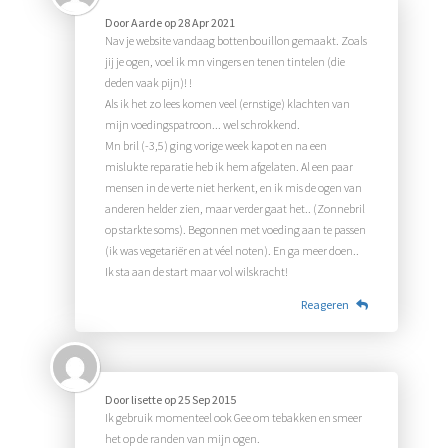
Door
Aarde
op
28 Apr 2021
Nav je website vandaag bottenbouillon gemaakt. Zoals
jij je ogen, voel ik mn vingers en tenen tintelen (die
deden vaak pijn)! !
Als ik het zo lees komen veel (ernstige) klachten van
mijn voedingspatroon... wel schrokkend.
Mn bril (-3,5) ging vorige week kapot en na een
mislukte reparatie heb ik hem afgelaten. Al een paar
mensen in de verte niet herkent, en ik mis de ogen van
anderen helder zien, maar verder gaat het.. (Zonnebril
op starkte soms). Begonnen met voeding aan te passen
(ik was vegetariër en at véel noten). En ga meer doen..
Ik sta aan de start maar vol wilskracht!
Reageren
Door
lisette
op
25 Sep 2015
Ik gebruik momenteel ook Gee om tebakken en smeer
het op de randen van mijn ogen.