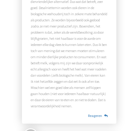
diervriendelijker alternatief. Dus wat dat betreft, zeer
goed. Desalniettemin worden ook dieren in de
biologische veehouderij toch in zekere mate behandeld
als producten. Ze worden bijvoorbeeld ook gedood
zodra ze niet meer productief zijn. Bovendien, het
probleem is dat, zeker als de wereldbevolking zo door
blijft groeien, het niet haalbaar is voor de aarde om
iedereen elke dag vlees te kunnen laten eten. Dus ik ben
toch van mening dat we mensen moeten stimuleren
om minder dierlijke producten te consumeren. En wat
betreft melk, volgens mij zijn we daar oorspronkelijk
echt allergisch voor en heeft het heel wat meer nadelen
dan voordelen (zelfs biologsche melk). Van eieren kan
ik niet hetzelfde zeggen en dat eet ik ook af en toe.
Misschien wel een goed idee als mensen zelf kippen
gaan houden (niet voor iedereen haalbaar natuurlijk)
en daar de eieren van te eten en ze niet te doden. Dat is
verantwoordelijkheid nemen.
Reageren