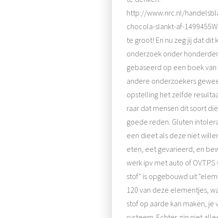
http://www.nrc.nl/handelsb
chocola-slankt-af-1499455W
te groot! En nu zeg jij dat dit
onderzoek onder honderde
gebaseerd op een boek van s
andere onderzoekers gewee
opstelling het zelfde resulta
raar dat mensen dit soort di
goede reden. Gluten intolerant
een dieet als deze niet wille
eten, eet gevarieerd, en bew
werk ipv met auto of OV.T.P
stof" is opgebouwd uit "elem
120 van deze elementjes, w
stof op aarde kan maken, je v
systeem. Echter zijn niet al