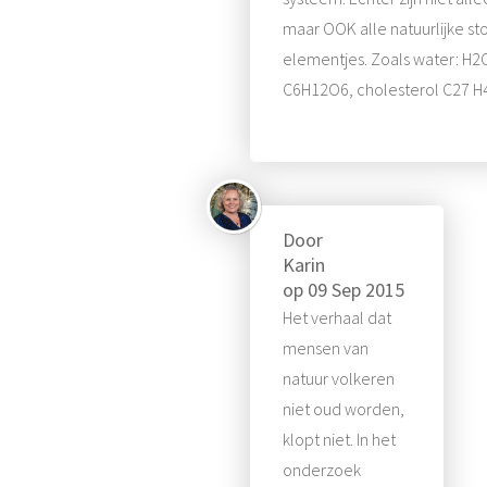
maar OOK alle natuurlijke s
elementjes. Zoals water: H2
C6H12O6, cholesterol C27 H46
Door
Karin
op
09 Sep 2015
Het verhaal dat
mensen van
natuur volkeren
niet oud worden,
klopt niet. In het
onderzoek