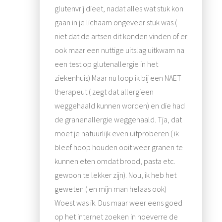
glutenvrij dieet, nadat alles wat stuk kon
gaan in je lichaam ongeveer stuk was (
niet dat de artsen dit konden vinden of er
ook maar een nuttige uitslag uitkwam na
een test op glutenallergie in het
ziekenhuis) Maar nu loop ik bij een NAET
therapeut ( zegt dat allergieen
weggehaald kunnen worden) en die had
de granenallergie weggehaald. Tja, dat
moet je natuurlijk even uitproberen ( ik
bleef hoop houden ooit weer granen te
kunnen eten omdat brood, pasta etc.
gewoon te lekker zijn). Nou, ik heb het
geweten ( en mijn man helaas ook)
Woest was ik. Dus maar weer eens goed
op het internet zoeken in hoeverre de