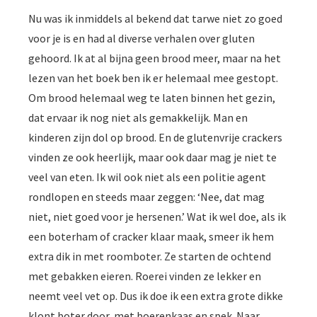
Nu was ik inmiddels al bekend dat tarwe niet zo goed
voor je is en had al diverse verhalen over gluten
gehoord. Ik at al bijna geen brood meer, maar na het
lezen van het boek ben ik er helemaal mee gestopt.
Om brood helemaal weg te laten binnen het gezin,
dat ervaar ik nog niet als gemakkelijk. Man en
kinderen zijn dol op brood. En de glutenvrije crackers
vinden ze ook heerlijk, maar ook daar mag je niet te
veel van eten. Ik wil ook niet als een politie agent
rondlopen en steeds maar zeggen: ‘Nee, dat mag
niet, niet goed voor je hersenen.’ Wat ik wel doe, als ik
een boterham of cracker klaar maak, smeer ik hem
extra dik in met roomboter. Ze starten de ochtend
met gebakken eieren. Roerei vinden ze lekker en
neemt veel vet op. Dus ik doe ik een extra grote dikke
klont boter door, met boerenkaas en spek. Naar