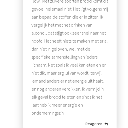
"low". Met zuivere soorten brood komt dit
gevoel helemaal niet. Het ligt volgens mij
aan bepaalde stoffen die er in zitten. Ik
vergelijk het met het drinken van
alcohol, dat stijgt ook zeer snel naar het
hoofd. Het heeft niets te maken met er al
dan niet in geloven, wel met de
specifieke samenstelling van ieders
lichaam. Net zoals ik veel kan eten en er
niet dik, maar erg lui van wordt, terwijl
iemand anders er net energie uit haalt,
en nog anderen verdikken. Ik vermijd in
elk geval brood te eten en sinds ik het
laat heb ik meer energie en
ondernemingszin.
Reageren