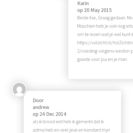
Karin
op
20 May 2015
Beste Ilse, Graag gedaan. Mo
Misschien heb je ook nog iets 
om te lezen wat je wel kunt 
https://volzicht.nl/VolZich
2/voeding-volgens-weston-pr
goede voor jou en je man.
Door
andrew
op
24 Dec 2014
als ik brood eet heb ik gemerkt dat ik
astma heb en veel jeuk en konstant myn