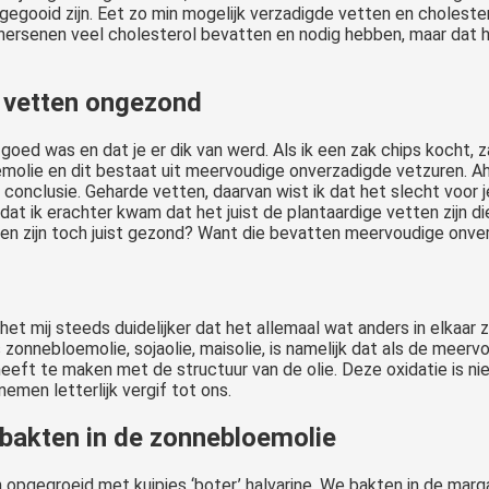
egooid zijn. Eet zo min mogelijk verzadigde vetten en cholester
e hersenen veel cholesterol bevatten en nodig hebben, maar dat h
 vetten ongezond
oed was en dat je er dik van werd. Als ik een zak chips kocht, z
molie en dit bestaat uit meervoudige onverzadigde vetzuren. Ah
conclusie. Geharde vetten, daarvan wist ik dat het slecht voor je
tdat ik erachter kwam dat het juist de plantaardige vetten zijn di
en zijn toch juist gezond? Want die bevatten meervoudige onver
n
et mij steeds duidelijker dat het allemaal wat anders in elkaar
 zonnebloemolie, sojaolie, maisolie, is namelijk dat als de mee
heeft te maken met de structuur van de olie. Deze oxidatie is ni
nemen letterlijk vergif tot ons.
bakten in de zonnebloemolie
n opgegroeid met kuipjes ‘boter,’ halvarine. We bakten in de ma