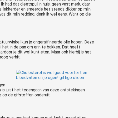
Ik had dat dieetspul in huis, geen vast merk, daar
ds lekkerder en smeerde het steeds dikker op mijn
 was dit mijn redding, denk ik wel eens. Want op die
natuurwinkel kun je ongeraffineerde olie kopen. Deze
oi het in de pan om erin te bakken. Dat heeft
ardoor je dit wel kunt eten. Maar ook hierbij is het
hoog verhit.
gen
am is juist het tegengaan van deze ontstekingen.
e op de gifstoffen onderuit.
ls ze in contact komen met lucht, zuurstof en