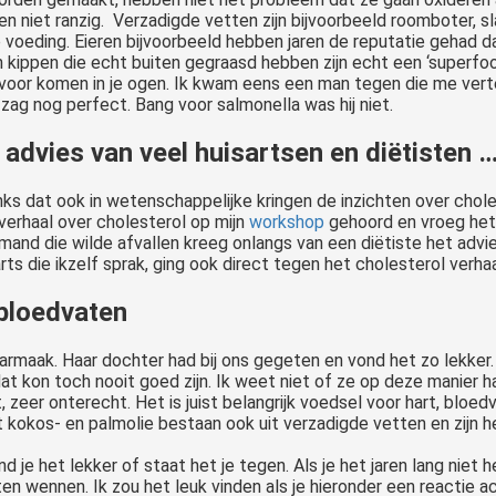
en niet ranzig. Verzadigde vetten zijn bijvoorbeeld roomboter, s
de voeding. Eieren bijvoorbeeld hebben jaren de reputatie gehad 
n kippen die echt buiten gegraasd hebben zijn echt een ‘superfo
 voor komen in je ogen. Ik kwam eens een man tegen die me verteld
zag nog perfect. Bang voor salmonella was hij niet.
 advies van veel huisartsen en diëtisten 
ks dat ook in wetenschappelijke kringen de inzichten over choleste
verhaal over cholesterol op mijn
workshop
gehoord en vroeg het n
Iemand die wilde afvallen kreeg onlangs van een diëtiste het ad
ts die ikzelf sprak, ging ook direct tegen het cholesterol verh
 bloedvaten
aarmaak. Haar dochter had bij ons gegeten en vond het zo lekker.
t kon toch nooit goed zijn. Ik weet niet of ze op deze manier ha
 zeer onterecht. Het is juist belangrijk voedsel voor hart, bloed
kokos- en palmolie bestaan ook uit verzadigde vetten en zijn hee
nd je het lekker of staat het je tegen. Als je het jaren lang niet 
n wennen. Ik zou het leuk vinden als je hieronder een reactie ac