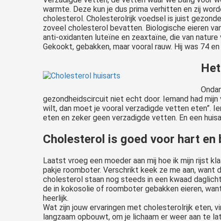
warmte. Deze kun je dus prima verhitten en zij word
cholesterol. Cholesterolrijk voedsel is juist gezon
zoveel cholesterol bevatten. Biologische eieren va
anti-oxidanten luteïne en zeaxtaïne, die van nature
Gekookt, gebakken, maar vooral rauw. Hij was 74 en 
Het
Ondan
gezondheidscircuit niet echt door. Iemand had mijn 
wilt, dan moet je vooral verzadigde vetten eten”. 
eten en zeker geen verzadigde vetten. En een huisar
Cholesterol is goed voor hart en
Laatst vroeg een moeder aan mij hoe ik mijn rijst kl
pakje roomboter. Verschrikt keek ze me aan, want da
cholesterol staan nog steeds in een kwaad daglicht,
de in kokosolie of roomboter gebakken eieren, want 
heerlijk.
Wat zijn jouw ervaringen met cholesterolrijk eten, vi
langzaam opbouwt, om je lichaam er weer aan te late