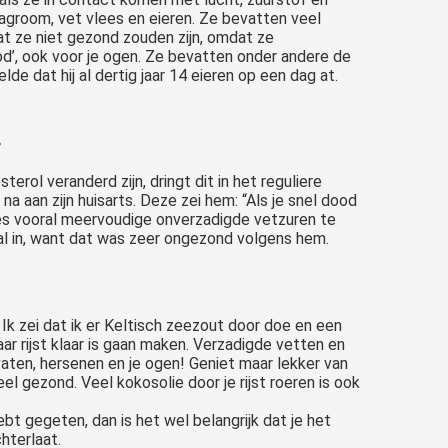
lagroom, vet vlees en eieren. Ze bevatten veel
dat ze niet gezond zouden zijn, omdat ze
od’, ook voor je ogen. Ze bevatten onder andere de
e dat hij al dertig jaar 14 eieren op een dag at.
…
rol veranderd zijn, dringt dit in het reguliere
a aan zijn huisarts. Deze zei hem: “Als je snel dood
vies vooral meervoudige onverzadigde vetzuren te
aal in, want dat was zeer ongezond volgens hem.
 Ik zei dat ik er Keltisch zeezout door doe en een
ar rijst klaar is gaan maken. Verzadigde vetten en
vaten, hersenen en je ogen! Geniet maar lekker van
l gezond. Veel kokosolie door je rijst roeren is ook
hebt gegeten, dan is het wel belangrijk dat je het
hterlaat.