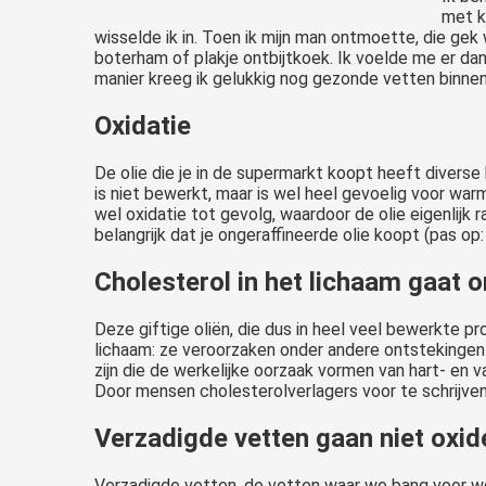
met k
wisselde ik in. Toen ik mijn man ontmoette, die gek
boterham of plakje ontbijtkoek. Ik voelde me er dan a
manier kreeg ik gelukkig nog gezonde vetten binne
Oxidatie
De olie die je in de supermarkt koopt heeft diverse 
is niet bewerkt, maar is wel heel gevoelig voor warm
wel oxidatie tot gevolg, waardoor de olie eigenlijk r
belangrijk dat je ongeraffineerde olie koopt (pas op:
Cholesterol in het lichaam gaat 
Deze giftige oliën, die dus in heel veel bewerkte p
lichaam: ze veroorzaken onder andere ontstekingen
zijn die de werkelijke oorzaak vormen van hart- en v
Door mensen cholesterolverlagers voor te schrijven 
Verzadigde vetten gaan niet oxid
Verzadigde vetten, de vetten waar we bang voor wo