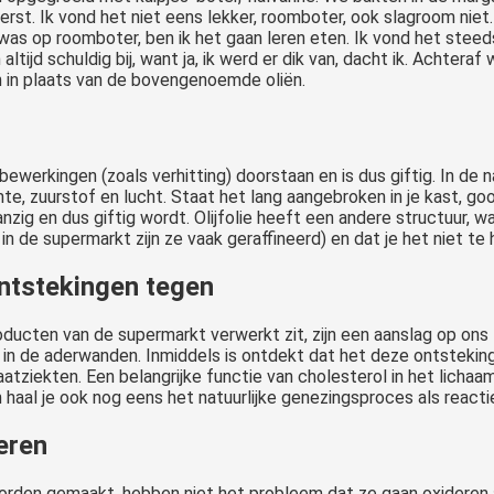
erst. Ik vond het niet eens lekker, roomboter, ook slagroom niet. 
 was op roomboter, ben ik het gaan leren eten. Ik vond het stee
ltijd schuldig bij, want ja, ik werd er dik van, dacht ik. Achteraf
n in plaats van de bovengenoemde oliën.
bewerkingen (zoals verhitting) doorstaan en is dus giftig. In de 
te, zuurstof en lucht. Staat het lang aangebroken in je kast, go
anzig en dus giftig wordt. Olijfolie heeft een andere structuur, wa
 in de supermarkt zijn ze vaak geraffineerd) en dat je het niet te 
ontstekingen tegen
roducten van de supermarkt verwerkt zit, zijn een aanslag op ons
 in de aderwanden. Inmiddels is ontdekt dat het deze ontstekin
aatziekten. Een belangrijke functie van cholesterol in het licha
haal je ook nog eens het natuurlijke genezingsproces als reacti
eren
rden gemaakt, hebben niet het probleem dat ze gaan oxideren a