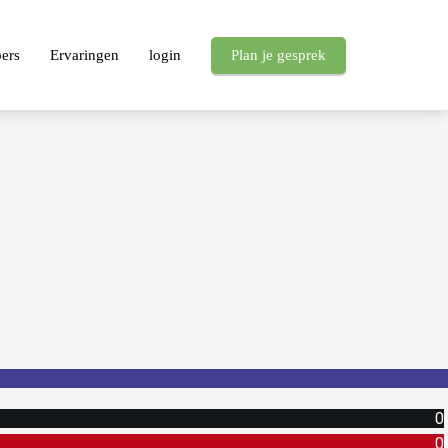
pers
Ervaringen
login
Plan je gesprek
0
0