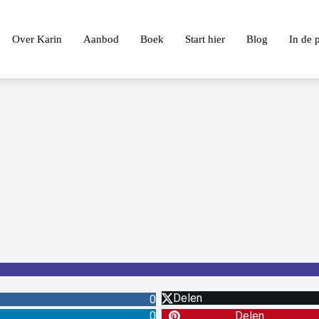
Over Karin
Aanbod
Boek
Start hier
Blog
In de 
Delen
0
0
Delen