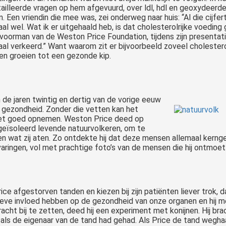
ailleerde vragen op hem afgevuurd, over ldl, hdl en geoxydeerde ld
n. Een vriendin die mee was, zei onderweg naar huis: “Al die cij
al wel. Wat ik er uitgehaald heb, is dat cholesterolrijke voeding 
oorman van de Weston Price Foundation, tijdens zijn presentatie
maal verkeerd.” Want waarom zit er bijvoorbeeld zoveel cholester
ten groeien tot een gezonde kip.
de jaren twintig en dertig van de vorige eeuw
e gezondheid. Zonder die vetten kan het
niet goed opnemen. Weston Price deed op
geïsoleerd levende natuurvolkeren, om te
n en wat zij aten. Zo ontdekte hij dat deze mensen allemaal ker
varingen, vol met prachtige foto’s van de mensen die hij ontmoe
ce afgestorven tanden en kiezen bij zijn patiënten liever trok, 
eve invloed hebben op de gezondheid van onze organen en hij mer
acht bij te zetten, deed hij een experiment met konijnen. Hij bra
 als de eigenaar van de tand had gehad. Als Price de tand weghaa