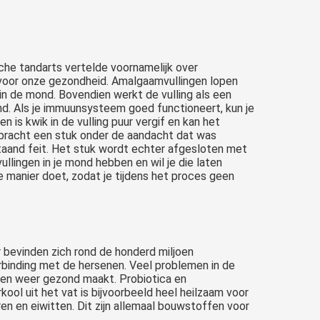
sche
tandarts vertelde voornamelijk over
 voor onze gezondheid. Amalgaamvullingen lopen
in de mond. Bovendien werkt de vulling als een
nd. Als je immuunsysteem goed functioneert, kun je
is kwik in de vulling puur vergif en kan het
n bracht een stuk onder de aandacht dat was
aand feit. Het stuk wordt echter afgesloten met
ingen in je mond hebben en wil je die laten
ge manier doet, zodat je tijdens het proces geen
r bevinden zich rond de honderd miljoen
binding met de hersenen. Veel problemen in de
men weer gezond maakt. Probiotica en
kool uit het vat is bijvoorbeeld heel heilzaam voor
n en eiwitten. Dit zijn allemaal bouwstoffen voor