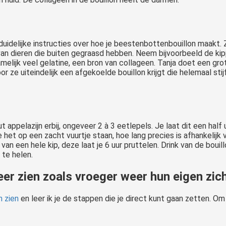
uidelijke instructies over hoe je beestenbottenbouillon maakt. Z
an dieren die buiten gegraasd hebben. Neem bijvoorbeeld de ki
amelijk veel gelatine, een bron van collageen. Tanja doet een gr
or ze uiteindelijk een afgekoelde bouillon krijgt die helemaal sti
ppelazijn erbij, ongeveer 2 à 3 eetlepels. Je laat dit een half 
e het op een zacht vuurtje staan, hoe lang precies is afhankelijk
an een hele kip, deze laat je 6 uur pruttelen. Drink van de bouill
 te helen.
eer zien zoals vroeger weer hun eigen zic
n zien
en leer ik je de stappen die je direct kunt gaan zetten. Om