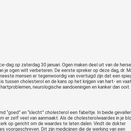
dag op zaterdag 30 januari. Ogen maken deel uit van de hersenen
an je ogen wilt verbeteren. De eerste spreker op deze dag, dr. Ma
 meeste mensen er tegenwoordig van overtuigd zijn dat een spie
d is tussen cholesterol en de kans op het krijgen van hart- en va
t hartproblemen, neurologische aandoeningen en kanker dan ooit.
md “goed” en “slecht” cholesterol een fabeltje. In beide gevalle
m er zelf veel van aanmaakt. Als de cholesterolwaardes in je blo
terk op gericht om de waardes te laten dalen. Vind
t de dokter
nes voorgeschreven. Dit zijn medicijnen die de werking van een