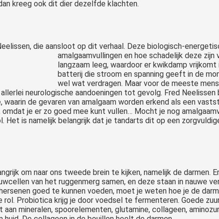
dan kreeg ook dit dier dezelfde klachten.
elissen, die aansloot op dit verhaal. Deze biologisch-energeti
amalgaamvullingen en hoe schadelijk deze zijn
langzaam leeg, waardoor er kwikdamp vrijkomt 
batterij die stroom en spanning geeft in de mo
wel wat verdragen. Maar voor de meeste mensen 
 allerlei neurologische aandoeningen tot gevolg. Fred Neelisse
, waarin de gevaren van amalgaam worden erkend als een vastst
omdat je er zo goed mee kunt vullen… Mocht je nog amalgaamvull
. Het is namelijk belangrijk dat je tandarts dit op een zorgvuldi
grijk om naar ons tweede brein te kijken, namelijk de darmen. E
uwcellen van het ruggenmerg samen, en deze staan in nauwe ver
e hersenen goed te kunnen voeden, moet je weten hoe je de dar
 rol. Probiotica krijg je door voedsel te fermenteren. Goede zuur
aan mineralen, spoorelementen, glutamine, collageen, aminozure
 huid. De collageen in de bouillon heelt de darmen.