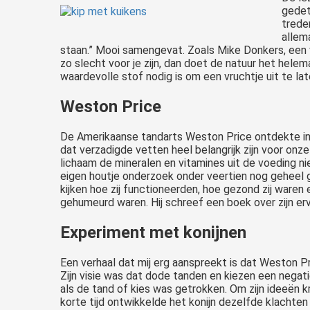
gedet
trede
allema
staan.” Mooi samengevat. Zoals Mike Donkers, een v
zo slecht voor je zijn, dan doet de natuur het hele
waardevolle stof nodig is om een vruchtje uit te la
Weston Price
De Amerikaanse tandarts Weston Price ontdekte in 
dat verzadigde vetten heel belangrijk zijn voor onz
lichaam de mineralen en vitamines uit de voeding 
eigen houtje onderzoek onder veertien nog geheel 
kijken hoe zij functioneerden, hoe gezond zij ware
gehumeurd waren. Hij schreef een boek over zijn er
Experiment met konijnen
Een verhaal dat mij erg aanspreekt is dat Weston Pri
Zijn visie was dat dode tanden en kiezen een negati
als de tand of kies was getrokken. Om zijn ideeën kr
korte tijd ontwikkelde het konijn dezelfde klachten