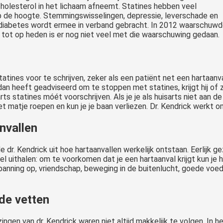
holesterol in het lichaam afneemt. Statines hebben veel
op de hoogte. Stemmingswisselingen, depressie, leverschade en
n diabetes wordt ermee in verband gebracht. In 2012 waarschuw
 tot op heden is er nog niet veel met die waarschuwing gedaan.
tatines voor te schrijven, zeker als een patiënt net een hartaanv
an heeft geadviseerd om te stoppen met statines, krijgt hij of zij
arts statines móét voorschrijven. Als je je als huisarts niet aan 
t matje roepen en kun je je baan verliezen. Dr. Kendrick werkt om
nvallen
 dr. Kendrick uit hoe hartaanvallen werkelijk ontstaan. Eerlijk 
wel uithalen: om te voorkomen dat je een hartaanval krijgt kun je
anning op, vriendschap, beweging in de buitenlucht, goede voed
de vetten
zingen van dr. Kendrick waren niet altijd makkelijk te volgen. In