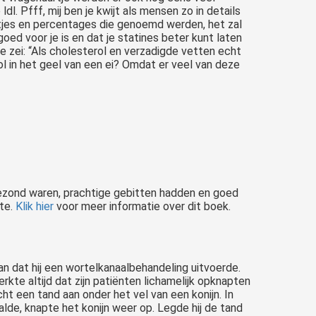
l. Pfff, mij ben je kwijt als mensen zo in details
fertjes en percentages die genoemd werden, het zal
goed voor je is en dat je statines beter kunt laten
 zei: “Als cholesterol en verzadigde vetten echt
ol in het geel van een ei? Omdat er veel van deze
ngezond waren, prachtige gebitten hadden en goed
tte.
Klik hier
voor meer informatie over dit boek.
dan dat hij een wortelkanaalbehandeling uitvoerde.
kte altijd dat zijn patiënten lichamelijk opknapten
cht een tand aan onder het vel van een konijn. In
lde, knapte het konijn weer op. Legde hij de tand