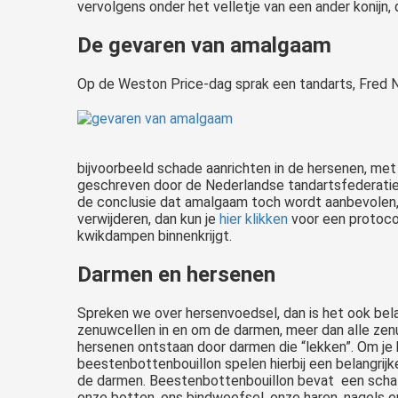
vervolgens onder het velletje van een ander konijn, 
De gevaren van amalgaam
Op de Weston Price-dag sprak een tandarts, Fred Ne
bijvoorbeeld schade aanrichten in de hersenen, met
geschreven door de Nederlandse tandartsfederatie
de conclusie dat amalgaam toch wordt aanbevolen, 
verwijderen, dan kun je
hier klikken
voor een protocol
kwikdampen binnenkrijgt.
Darmen en hersenen
Spreken we over hersenvoedsel, dan is het ook belan
zenuwcellen in en om de darmen, meer dan alle zen
hersenen ontstaan door darmen die “lekken”. Om j
beestenbottenbouillon spelen hierbij een belangrijke
de darmen. Beestenbottenbouillon bevat een schat 
onze botten, ons bindweefsel, onze haren, nagels en