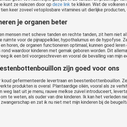
Je kunt ze nalezen door op
deze link
te klikken. Wat de volkeren
ien keer zoveel vetoplosbare vitamines uit dierlijke producten, 
neren je organen beter
sen mensen met scheve tanden en rechte tanden, zit hem niet al
 ruimte voor de pijnappelklier, hypothalumus en de hypofyse. 
 en horen, de organen functioneren optimaal, kunnen goed leren 
s rond waardoor kinderen met gemak geboren worden. Dit allema
 kreeg ik een bril voorgeschreven en vooral de bevalling van mijn 
estenbottenbouillon zijn goed voor ons
 koud gefermenteerde levertraan en beestenbottenbouillon. Ze sn
rkte produkten is overal. Plantaardige oliën, vooral als ze verhi
n weg laat uit je menu, rauwe melkse zuivel introduceert, lever
om te weten, als ouder van drie kinderen. Ik kan het verleden ni
zwangerschap en zat ik nu niet met mijn kinderen bij de beugeltan