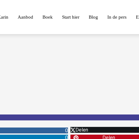
arin
Aanbod
Boek
Start hier
Blog
In de pers
E
Delen
0
0
Delen