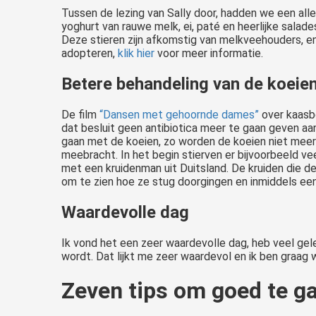
Tussen de lezing van Sally door, hadden we een alle
yoghurt van rauwe melk, ei, paté en heerlijke sala
Deze stieren zijn afkomstig van melkveehouders, en
adopteren,
klik hier
voor meer informatie.
Betere behandeling van de koeie
De film
“Dansen met gehoornde dames”
over kaasb
dat besluit geen antibiotica meer te gaan geven aa
gaan met de koeien, zo worden de koeien niet meer 
meebracht. In het begin stierven er bijvoorbeeld ve
met een kruidenman uit Duitsland. De kruiden die d
om te zien hoe ze stug doorgingen en inmiddels een 
Waardevolle dag
Ik vond het een zeer waardevolle dag, heb veel gel
wordt. Dat lijkt me zeer waardevol en ik ben graag w
Zeven tips om goed te g