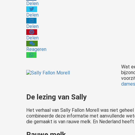
Delen
Delen
Delen
Delen
Reageren
Wat ee
bijzon
voorzi
dame
De lezing van Sally
Het verhaal van Sally Fallon Morell was niet geheel
combineerde deze informatie met aanvullende weten
die gemaakt is van rauwe melk. En Nederland heeft
Rauwe melk