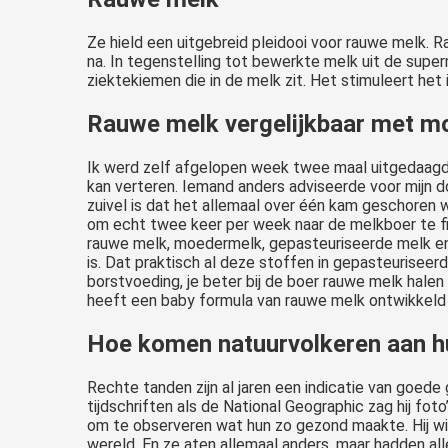
Ze hield een uitgebreid pleidooi voor rauwe melk.
na. In tegenstelling tot bewerkte melk uit de super
ziektekiemen die in de melk zit. Het stimuleert 
Rauwe melk vergelijkbaar met 
Ik werd zelf afgelopen week twee maal uitgedaagd o
kan verteren. Iemand anders adviseerde voor mijn 
zuivel is dat het allemaal over één kam geschoren 
om echt twee keer per week naar de melkboer te fi
rauwe melk, moedermelk, gepasteuriseerde melk en
is. Dat praktisch al deze stoffen in gepasteuriseer
borstvoeding, je beter bij de boer rauwe melk halen
heeft een baby formula van rauwe melk ontwikkeld d
Hoe komen natuurvolkeren aan h
Rechte tanden zijn al jaren een indicatie van goede 
tijdschriften als de National Geographic zag hij fo
om te observeren wat hun zo gezond maakte. Hij wil
wereld. En ze aten allemaal anders, maar hadden all