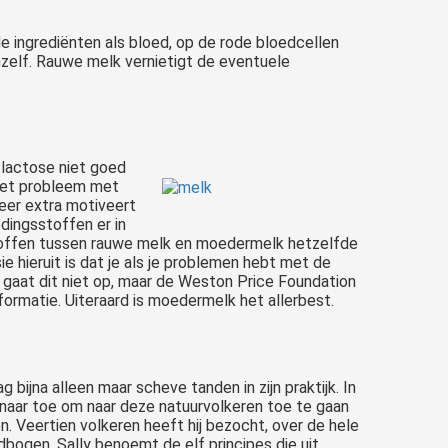
 ingrediënten als bloed, op de rode bloedcellen
chzelf. Rauwe melk vernietigt de eventuele
 lactose niet goed
 Het probleem met
weer extra motiveert
dingsstoffen er in
toffen tussen rauwe melk en moedermelk hetzelfde
e hieruit is dat je als je problemen hebt met de
l gaat dit niet op, maar de Weston Price Foundation
ormatie. Uiteraard is moedermelk het allerbest.
bijna alleen maar scheve tanden in zijn praktijk. In
r naar toe om naar deze natuurvolkeren toe te gaan
. Veertien volkeren heeft hij bezocht, over de hele
dbogen. Sally benoemt de elf principes die uit