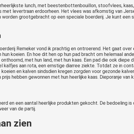
rheerlijkste lunch, met beestenbottenbouillon, stoofvlees, kaas
des met levertraan erdoorheen. Het vlees was afkomstig van Jers
 worden grootgebracht op een speciale boerderij. Je kunt een s
n
oerderij Remeker vond ik prachtig en ontroerend. Het gaat over
n hun koeien. En hoe dit hen op hun pad bracht om helemaal and
onthoornd, met hun land, met hun kaas. Een pad die ook diepe d
el kalfjes aan rota, een ernstige diarree ziekte. Totdat ze in c
e koeien en kalven sindsdien kregen zorgden voor gezonde kalve
prijs hebben gewonnen met hun heerlijke kaas. Dieporanje van kl
eerd en een aantal heerlijke produkten gekocht. De bedoeling is 
eer van de partij.
aan zien