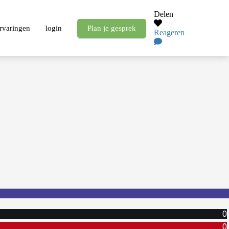
Delen
rvaringen
login
Plan je gesprek
Reageren
0
0