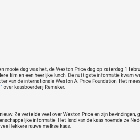
n mooie dag was het, de Weston Price dag op zaterdag 1 februari
dere film en een heerlijke lunch. De nuttigste informatie kwam wat 
tter van de internationale Weston A. Price Foundation. Het mee
s”
over kaasboerderij Remeker.
 nieuw. Ze vertelde veel over Weston Price en zijn bevindingen, 
schappelijke informatie. Het land van de kaas noemde ze Neder
 veel lekkere rauwe melkse kaas.