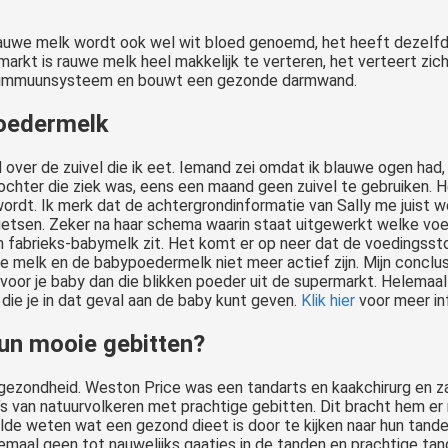
 Rauwe melk wordt ook wel wit bloed genoemd, het heeft dezelfde
markt is rauwe melk heel makkelijk te verteren, het verteert zi
het immuunsysteem en bouwt een gezonde darmwand.
moedermelk
ver de zuivel die ik eet. Iemand zei omdat ik blauwe ogen had,
dochter die ziek was, eens een maand geen zuivel te gebruiken.
wordt. Ik merk dat de achtergrondinformatie van Sally me juist 
etsen. Zeker na haar schema waarin staat uitgewerkt welke voe
 fabrieks-babymelk zit. Het komt er op neer dat de voedingss
de melk en de babypoedermelk niet meer actief zijn. Mijn conclusi
 voor je baby dan die blikken poeder uit de supermarkt. Helemaa
ie je in dat geval aan de baby kunt geven.
Klik hier
voor meer inf
un mooie gebitten?
gezondheid. Weston Price was een tandarts en kaakchirurg en zag 
to’s van natuurvolkeren met prachtige gebitten. Dit bracht hem e
de weten wat een gezond dieet is door te kijken naar hun tanden
emaal geen tot nauwelijks gaatjes in de tanden en prachtige tan