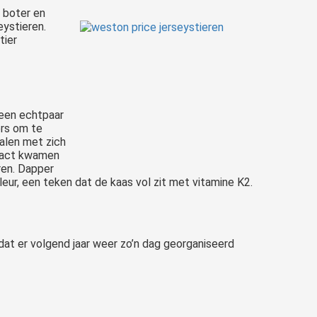
, boter en
eystieren.
tier
 een echtpaar
ers om te
alen met zich
ontact kwamen
ren. Dapper
eur, een teken dat de kaas vol zit met vitamine K2.
dat er volgend jaar weer zo’n dag georganiseerd