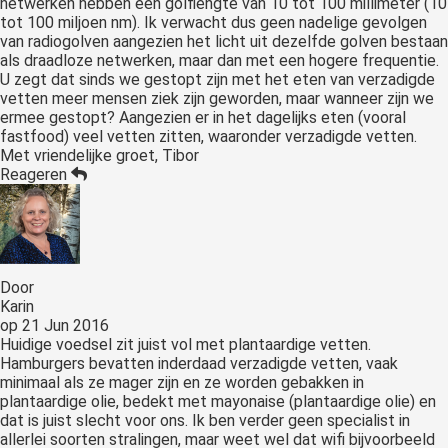
netwerken hebben een golflengte van 10 tot 100 millimeter (10
tot 100 miljoen nm). Ik verwacht dus geen nadelige gevolgen
van radiogolven aangezien het licht uit dezelfde golven bestaan
als draadloze netwerken, maar dan met een hogere frequentie.
U zegt dat sinds we gestopt zijn met het eten van verzadigde
vetten meer mensen ziek zijn geworden, maar wanneer zijn we
ermee gestopt? Aangezien er in het dagelijks eten (vooral
fastfood) veel vetten zitten, waaronder verzadigde vetten.
Met vriendelijke groet, Tibor
Reageren
Door
Karin
op
21 Jun 2016
Huidige voedsel zit juist vol met plantaardige vetten.
Hamburgers bevatten inderdaad verzadigde vetten, vaak
minimaal als ze mager zijn en ze worden gebakken in
plantaardige olie, bedekt met mayonaise (plantaardige olie) en
dat is juist slecht voor ons. Ik ben verder geen specialist in
allerlei soorten stralingen, maar weet wel dat wifi bijvoorbeeld