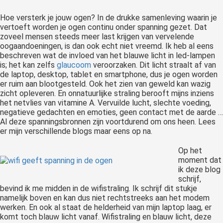
Hoe versterk je jouw ogen? In de drukke samenleving waarin je
vertoeft worden je ogen continu onder spanning gezet. Dat
zoveel mensen steeds meer last krijgen van vervelende
oogaandoeningen, is dan ook echt niet vreemd. Ik heb al eens
beschreven wat de invloed van het blauwe licht in led-lampen
is; het kan zelfs
glaucoom
veroorzaken. Dit licht straalt af van
de laptop, desktop, tablet en smartphone, dus je ogen worden
er ruim aan blootgesteld. Ook het zien van geweld kan wazig
zicht opleveren. En onnatuurlijke straling berooft mijns inziens
het netvlies van vitamine A. Vervuilde lucht, slechte voeding,
negatieve gedachten en emoties, geen contact met de aarde …
Al deze spanningsbronnen zijn voortdurend om ons heen. Lees
er mijn verschillende blogs maar eens op na.
Op het
moment dat
ik deze blog
schrijf,
bevind ik me midden in de wifistraling. Ik schrijf dit stukje
namelijk boven en kan dus niet rechtstreeks aan het modem
werken. En ook al staat de helderheid van mijn laptop laag, er
komt toch blauw licht vanaf. Wifistraling en blauw licht, deze