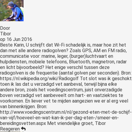
Door
Tibor
op
16 Jun 2016
Beste Karin, U schrijft dat Wi-Fi schadelijk is, maar hoe zit het
dan met alle andere radiogolven? Zoals GPS, AM en FM radio,
communicatie voor: marine, leger, (burger)luchtvaart en
hulpdiensten, mobiele telefoons, Bluetooth, magnetron, radar
en licht bijvoorbeeld? Het enige verschil tussen deze
radiogolven is de frequentie (aantal golven per seconden). Bron:
https://nl.wikipedia.org/wiki/Radiogolf Tot slot was ik geschokt
toen ik las dat u verzadigd vet aanbeval, terwijl bijna elke
andere bron, zoals het voedingscentrum, juist onverzadigde
boven verzadigd vet aanbeveelt om hart- en vaatziektes te
voorkomen. En liever vet te mijden aangezien we er al erg veel
van binnenkrijgen. Bron:
http://www.voedingscentrum.nl/nl/gezond-eten-met-de-schijf-
van-vijf/hoeveel-en-wat-kan-ik-per-dag-eten-/smeer-en-
bereidingsvetten.aspx Met vriendelijke groet, Tibor
Reageren