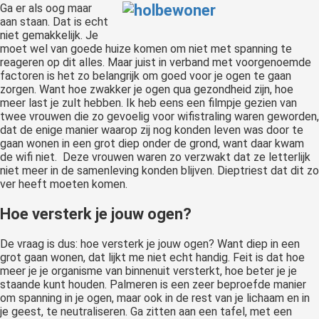
Ga er als oog maar
aan staan. Dat is echt
niet gemakkelijk. Je
moet wel van goede huize komen om niet met spanning te
reageren op dit alles. Maar juist in verband met voorgenoemde
factoren is het zo belangrijk om goed voor je ogen te gaan
zorgen. Want hoe zwakker je ogen qua gezondheid zijn, hoe
meer last je zult hebben. Ik heb eens een filmpje gezien van
twee vrouwen die zo gevoelig voor wifistraling waren geworden,
dat de enige manier waarop zij nog konden leven was door te
gaan wonen in een grot diep onder de grond, want daar kwam
de wifi niet. Deze vrouwen waren zo verzwakt dat ze letterlijk
niet meer in de samenleving konden blijven. Dieptriest dat dit zo
ver heeft moeten komen.
Hoe versterk je jouw ogen?
De vraag is dus: hoe versterk je jouw ogen? Want diep in een
grot gaan wonen, dat lijkt me niet echt handig. Feit is dat hoe
meer je je organisme van binnenuit versterkt, hoe beter je je
staande kunt houden. Palmeren is een zeer beproefde manier
om spanning in je ogen, maar ook in de rest van je lichaam en in
je geest, te neutraliseren. Ga zitten aan een tafel, met een