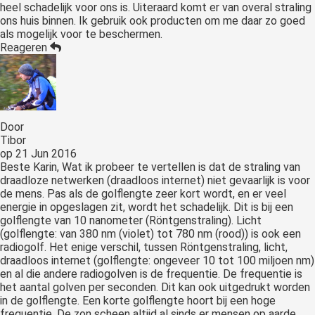
heel schadelijk voor ons is. Uiteraard komt er van overal straling
ons huis binnen. Ik gebruik ook producten om me daar zo goed
als mogelijk voor te beschermen.
Reageren
Door
Tibor
op
21 Jun 2016
Beste Karin, Wat ik probeer te vertellen is dat de straling van
draadloze netwerken (draadloos internet) niet gevaarlijk is voor
de mens. Pas als de golflengte zeer kort wordt, en er veel
energie in opgeslagen zit, wordt het schadelijk. Dit is bij een
golflengte van 10 nanometer (Röntgenstraling). Licht
(golflengte: van 380 nm (violet) tot 780 nm (rood)) is ook een
radiogolf. Het enige verschil, tussen Röntgenstraling, licht,
draadloos internet (golflengte: ongeveer 10 tot 100 miljoen nm)
en al die andere radiogolven is de frequentie. De frequentie is
het aantal golven per seconden. Dit kan ook uitgedrukt worden
in de golflengte. Een korte golflengte hoort bij een hoge
frequentie. De zon scheen altijd al sinds er mensen op aarde