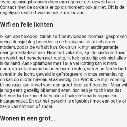
twee spanningsbronnen doen mijn ogen direct geweld aan.
Contact met de aarde is er op dit moment ook al niet. Dit is de
dagelijkse realiteit waarin ook ik me bevind.
Wifi en felle lichten
Ik kan een heleboel zaken zelf beïnvloeden. Normaal gesproken
schrijf ik mijn blog beneden in de huiskamer, daar heb ik een
modem, zodat de wifi uit kan. Ook sluit ik mijn aardingsmatje
daar gemakkelijker aan. Nu is het vakantie, zijn de kinderen thuis
en werkt het beneden niet rustig. Ik heb natuurlijk ook niet alles
in de hand. Aan koplampen met felle verlichting kan ik niets
doen, straatlantaarns branden buiten volop, wifi zit in Nederland
overal in de lucht, geweld is geïntegreerd in onze samenleving
en kan op subtiel niveau al aanwezig zijn. Wat ik via mijn voeding
binnenkrijg, kan ik wel voor een groot deel zelf bepalen. Maar wil
je nog eens gezellig bij iemand eten, dan heb je toch kans dat
het voedsel in zonnebloemolie of bak-en-braadmargarine is
klaargemaakt. En dat het gerecht is afgeblust met een potje of
zakje van het een of ander.
Wonen in een grot…