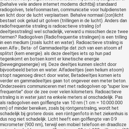
(behalve vele andere internet modems dichtbij) standaard
radiogolven, telefoonmasten, communicatie voor hulpdiensten
en licht door de lucht verplaatsen. Behalve normaal (zon)licht
bestaat ook geluid uit golven (trillingen in de lucht). Anders dan
radiofrequentie straling is radioactieve straling (of
deeltjesstraling) wel schadelijk, verward u misschien deze twee
termen? Radiogolven (Radiofrequentie stralingen) is een trilling
in een medium (zoals lucht en water). Radioactieve straling is
een Alfa-, Beta- of Gammadeeltje dat zich van een atoom af
splitst (kern energie). als deze deeltjes iets op hun pad
tegenkomt en botsen komt er kinetische energie
(bewegingsenergie) vrij. Deze deeltjes kunnen slecht door
bijvoorbeeld beton en water. Alfadeeltjes (een helium atoom)
stopt nagenoeg direct door water, Betadeeltjes komen iets
verder en gammadeeltjes gaan tot ongeveer een meter beton.
Onderzeeërs communiceren met met radiogolven op "super low
frequentie" door de zee over velen kilometers. Radioactieve
straling is in water juist na enkele meters al onschadelijk. Pas
als radiogolven een golflengte van 10 nm (1 cm = 10.000.000
nm) of minder bereiken, zoals bij röntgenstraling, wordt het
schadelijk bij grotere dosis. een röntgenfoto in het ziekenhuis is
dus nog niet schadelijk. Licht heeft een golflengte van 0.9
micrometer (900 nm), terwijl een mobiel telefoon en draadloze