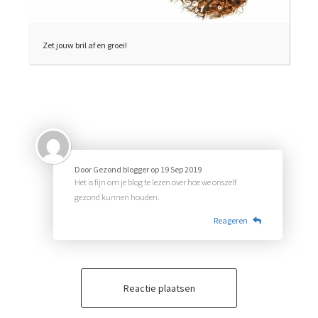
Zet jouw bril af en groei!
Door
Gezond blogger
op
19 Sep 2019
Het is fijn om je blog te lezen over hoe we onszelf
gezond kunnen houden.
Reageren
Reactie plaatsen