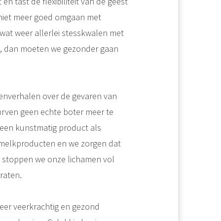
n tast de flexibiliteit van de geest
niet meer goed
omgaan met
wat weer allerlei stesskwalen met
en, dan moeten we gezonder gaan
enverhalen over de gevaren van
urven geen echte boter meer te
een kunstmatig product als
le melkproducten en we zorgen dat
an stoppen we onze lichamen vol
raten.
 weer veerkrachtig en gezond