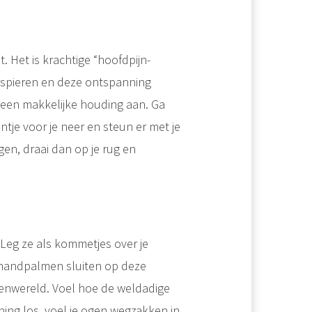
. Het is krachtige “hoofdpijn-
gspieren en deze ontspanning
m een makkelijke houding aan. Ga
ntje voor je neer en steun er met je
iggen, draai dan op je rug en
. Leg ze als kommetjes over je
e handpalmen sluiten op deze
itenwereld. Voel hoe de weldadige
ning los, voel je ogen wegzakken in