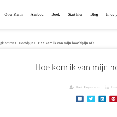
Over Karin
Aanbod
Boek
Start hier
Blog
In de 
gklachten
Hoofdpijn
Hoe kom ik van mijn hoofdpijn af?
Hoe kom ik van mijn h
Karin Hogenboom
Hoof