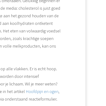
 omdraaien. Gelukkig beginnen er
 de media: cholesterol is juist goed
rage aan het gezond houden van de
d aan koolhydraten ontketent
n. Het eten van volwaardig voedsel
orden, zoals krachtige soepen
en volle melkproducten, kan ons
p alle vlakken. Er is echt hoop.
t worden door intensief
 je lichaam. Wil je meer weten?
 in het artikel
Hoofdpijn en ogen
,
ia onderstaand reactieformulier.