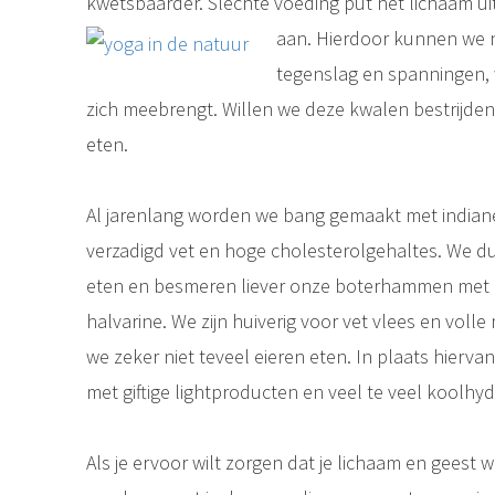
kwetsbaarder. Slechte voeding put het lichaam uit e
aan. Hierdoor kunnen we 
tegenslag en spanningen, 
zich meebrengt. Willen we deze kwalen bestrijd
eten.
Al jarenlang worden we bang gemaakt met indian
verzadigd vet en hoge cholesterolgehaltes. We d
eten en besmeren liever onze boterhammen met 
halvarine. We zijn huiverig voor vet vlees en vol
we zeker niet teveel eieren eten. In plaats hierv
met giftige lightproducten en veel te veel koolhyd
Als je ervoor wilt zorgen dat je lichaam en geest