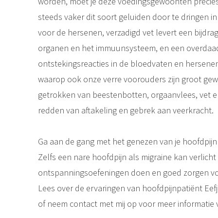
worden, moet je deze voedingsgewoonten precies
steeds vaker dit soort geluiden door te dringen in
voor de hersenen, verzadigd vet levert een bijd
organen en het immuunsysteem, en een overdaa
ontstekingsreacties in de bloedvaten en hersene
waarop ook onze verre voorouders zijn groot gew
getrokken van beestenbotten, orgaanvlees, vet 
redden van aftakeling en gebrek aan veerkracht.
Ga aan de gang met het genezen van je hoofdpijn o
Zelfs een nare hoofdpijn als migraine kan verlich
ontspanningsoefeningen doen en goed zorgen voor
Lees over de ervaringen van hoofdpijnpatiënt Eefje
of neem contact met mij op voor meer informatie v