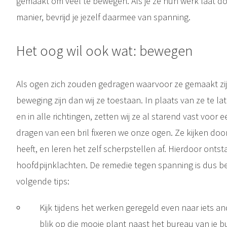
gemaakt om veel te bewegen. Als je ze hun werk laat do
manier, bevrijd je jezelf daarmee van spanning.
Het oog wil ook wat: bewegen
Als ogen zich zouden gedragen waarvoor ze gemaakt zij
beweging zijn dan wij ze toestaan. In plaats van ze te l
en in alle richtingen, zetten wij ze al starend vast voo
dragen van een bril fixeren we onze ogen. Ze kijken doo
heeft, en leren het zelf scherpstellen af. Hierdoor ontst
hoofdpijnklachten. De remedie tegen spanning is dus b
volgende tips:
Kijk tijdens het werken geregeld even naar iets 
blik op die mooie plant naast het bureau van je b