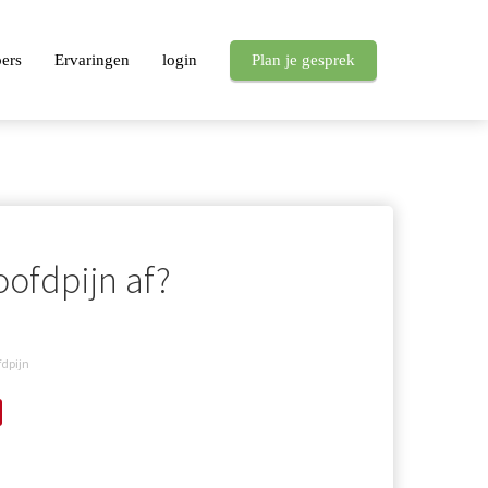
pers
Ervaringen
login
Plan je gesprek
oofdpijn af?
dpijn