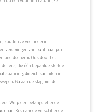
en op een voor hen natuurlijke
n, zouden ze veel meer in
aten verspringen van punt naar punt
r een beeldscherm. Ook door het
r de lens, die één bepaalde sterkte
aat spanning, die zich kan uiten in
ewegen. Ga aan de slag met de
anders. Werp een belangstellende
uurman. Kijk naar de verschillende