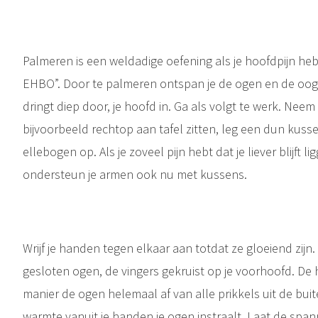
Palmeren is een weldadige oefening als je hoofdpijn hebt
EHBO”. Door te palmeren ontspan je de ogen en de oo
dringt diep door, je hoofd in. Ga als volgt te werk. Nee
bijvoorbeeld rechtop aan tafel zitten, leg een dun kusse
ellebogen op. Als je zoveel pijn hebt dat je liever blijft l
ondersteun je armen ook nu met kussens.
Wrijf je handen tegen elkaar aan totdat ze gloeiend zijn
gesloten ogen, de vingers gekruist op je voorhoofd. D
manier de ogen helemaal af van alle prikkels uit de bu
warmte vanuit je handen je ogen instraalt. Laat de span