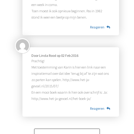
een week in coma.
Toen moest ik ook opnieuw beginnen. Pas in 1982
stond ik weer een beetje op mijn benen.
Reageren
Door
Linda Rood
op
02 Feb 2016
Prachtig!
Met toestemming van Karin is hier een link naar een
inspiratiemail over dat idee 'terug bij af' te zijn wat ons
zo parten kan spelen. http://www.het-ja-
gevoel.nl/2015/07/
En een mooi boek waarin ik hier ook over schrijf is: Ja:
http://www.het-ja-gevoel.nl/het-boek-ja/
Reageren