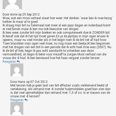
Door
Anne
op
29 Sep 2012
Wow, wat een mooi verhaal staat hier weer. Het denken ´waar ben ik mee bezig´
herken ik maar al te goed.
Ik draag mijn bril nu helemaal niet meer al een paar dagen en inderdaad komt
er veel boven maar ik ben me ook bewuster van dingen.
Ik lees weer zonder bril mijn boeken en ook computerwerk doe ik ZONDER bril.
Ik besef ook dat ik het tijd moet geven.En ja de pijntjes in mijn ogen ervaar ik
opeens, maar nu veel minder als in het begin toen ik de bril net af had hoor.
Toen brandden mijn ogen veel meer, nu nog maar een beetje.IK ben begonnen
met het dragen van een bril in een periode dat ik echt heel moe was (2007). Nu
ik de bril af heb, begin ik pas echt aandacht te schenken aan deze
vermoeidheid, en begin ik beter voor mezelf te zorgen.Mooi verhaal van die
vrouw die -8 had. Ik ben benieuwd hoe het haar vergaat zonder lenzen.
Reageren
Door
Hans
op
07 Oct 2012
Met lensen heb je geen last van bril effecten zoals verkleinend beeld of
vertekening. Als iemand met -8 zonder hulpmiddelen goed kan zien dan
is dat veel opmerkelijker dan iemand met -1,5 of zo. Is er nieuws van de
vrouw met -8 lenzen?
Reageren