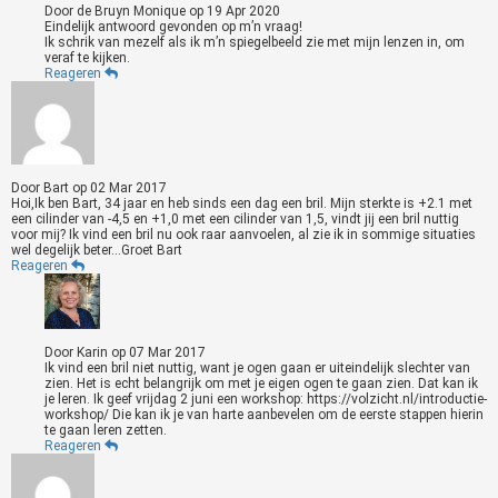
Door
de Bruyn Monique
op
19 Apr 2020
Eindelijk antwoord gevonden op m’n vraag!
Ik schrik van mezelf als ik m’n spiegelbeeld zie met mijn lenzen in, om
veraf te kijken.
Reageren
Door
Bart
op
02 Mar 2017
Hoi,Ik ben Bart, 34 jaar en heb sinds een dag een bril. Mijn sterkte is +2.1 met
een cilinder van -4,5 en +1,0 met een cilinder van 1,5, vindt jij een bril nuttig
voor mij? Ik vind een bril nu ook raar aanvoelen, al zie ik in sommige situaties
wel degelijk beter...Groet Bart
Reageren
Door
Karin
op
07 Mar 2017
Ik vind een bril niet nuttig, want je ogen gaan er uiteindelijk slechter van
zien. Het is echt belangrijk om met je eigen ogen te gaan zien. Dat kan ik
je leren. Ik geef vrijdag 2 juni een workshop: https://volzicht.nl/introductie-
workshop/ Die kan ik je van harte aanbevelen om de eerste stappen hierin
te gaan leren zetten.
Reageren