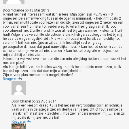
Door
Yolande
op
18 Mar 2013
Ik vind het heel interessant wat ik hier lees. Mijn ogen zijn +5,75 en + 3
ongeveer. De samenwerking tussen de ogen is minimaal. Ik heb inmiddels 2
brillen, een multifocale voor lezen en dichtbij zien tot ongeveer 2 meter, en een
voor vanaf een 1,5 meter tot verder weg. Ik wil er heel graag vanaf! Ik loop
voortdurend met 2 brillen rond. Ik zou al heel blij zijn wanneer ik slechts 1 bril
had! Volgens de verschillende opticiens die ik heb geraadpleegd, is het bij mij
helaas de enige mogelijkheid . M.a.w. multifocaal met bereik van dichtbij tot
veraf in 1 bril, kan niet (geven zij aan). Ik heb altijd veel en graag
gefotografeerd, maar dat gaat nauwelijks meer. Ik kan het lcd scherm van de
camera met mijn verte bril niet zien en ik kan het te fotograferen object met
mijn dichtbij-bril niet zien...
Ik lees hier wel veel over mensen die een min afwijking hebben, maar hoe zit het
met een plus?
Als ik mijn bril afzet, zie ik alles wazig...kan ik helaas niets meer lezen, en ik
ben dol op lezen....als dat dan mijn werkelijkheid is...
Zijn er voor plus-mensen ook mogelijkheden?
Reageren
Door
Chanel
op
22 Aug 2014
Als ik een leesbril draag +3 is het net een vergrootglas toch en schrik je
vaak wat je in de spiegel ziet elk deeltje van je gezicht of foutje rimpeltje
.als ik hem afzet zie ik zachter ....hoe zien andere mensen mij ......zien zij
mij zoals ik mij zie met die bril
Reageren