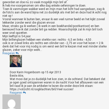
geworden en doe nu zo vaak mogelijk mijn bril af.
Ik heb me voorgenomen om elke dag enkele oefeningen te doen.
Toen ik vanmorgen wakker werd en mijn man het licht had aangedaan, zag ik
de foto's aan de wand bijna net zo duidelijk als met bril en deze had ik echt nog
niet op !
Vooral wanneer ik buiten ben, ervaar ik een veel ruimer beeld en het kijkt zoveel
lekkerder zonder eerst die glazen ervoor.
Maar, straks ga ik werken ( ik werk in een boekhandel/postkantoor) en ben
benieuwd hoe ik dat zonder bril ga redden. Waarschijnlijk zal ik mijn bril toch
weer snel opzetten.
Mijn leeftijd is 54 jaar.
Mijn brillenglazen hebben een sterkte van: rechts - 6,5 en links - 4,50 .
ook is er zowel links als rechts een cilinder van - 2,75 en voor het lezen + 2.Ik
denk dat het voor mij nodig is om eerst een bril te kiezen met wat minder sterke
glazen, zeker voor mijn werk...
Reageren
Door
Karin Hogenboom
op
15 Apr 2013
Beste Atie,
Wat mooi dat je zo duidelijk het kon zien, in de ochtend. Dat betekent dat
je ogen goed ontspannen waren in de nacht.Voor het afbouwen van een
bril raad ik je aan de artikelen te lezen die onder deze link staan:
https://volzicht.nl/oogklachten/bril/Veel succes!
Reageren