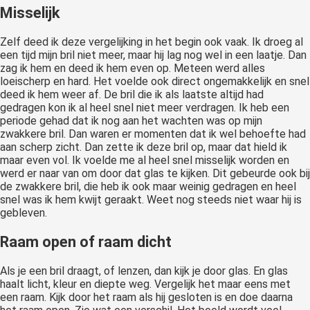
Misselijk
Zelf deed ik deze vergelijking in het begin ook vaak. Ik droeg al
een tijd mijn bril niet meer, maar hij lag nog wel in een laatje. Dan
zag ik hem en deed ik hem even op. Meteen werd alles
loeischerp en hard. Het voelde ook direct ongemakkelijk en snel
deed ik hem weer af. De bril die ik als laatste altijd had
gedragen kon ik al heel snel niet meer verdragen. Ik heb een
periode gehad dat ik nog aan het wachten was op mijn
zwakkere bril. Dan waren er momenten dat ik wel behoefte had
aan scherp zicht. Dan zette ik deze bril op, maar dat hield ik
maar even vol. Ik voelde me al heel snel misselijk worden en
werd er naar van om door dat glas te kijken. Dit gebeurde ook bij
de zwakkere bril, die heb ik ook maar weinig gedragen en heel
snel was ik hem kwijt geraakt. Weet nog steeds niet waar hij is
gebleven.
Raam open of raam dicht
Als je een bril draagt, of lenzen, dan kijk je door glas. En glas
haalt licht, kleur en diepte weg. Vergelijk het maar eens met
een raam. Kijk door het raam als hij gesloten is en doe daarna