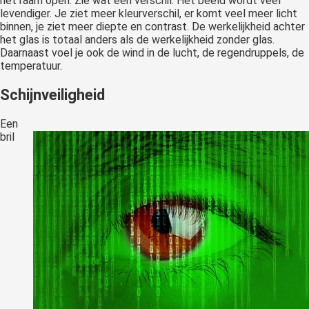
het raam open. Zie wat een verschil. Het beeld wordt veel
levendiger. Je ziet meer kleurverschil, er komt veel meer licht
binnen, je ziet meer diepte en contrast. De werkelijkheid achter
het glas is totaal anders als de werkelijkheid zonder glas.
Daarnaast voel je ook de wind in de lucht, de regendruppels, de
temperatuur.
Schijnveiligheid
Een
bril