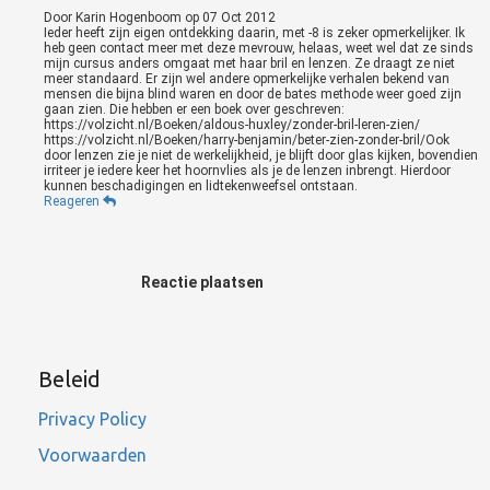
Door
Karin Hogenboom
op
07 Oct 2012
Ieder heeft zijn eigen ontdekking daarin, met -8 is zeker opmerkelijker. Ik
heb geen contact meer met deze mevrouw, helaas, weet wel dat ze sinds
mijn cursus anders omgaat met haar bril en lenzen. Ze draagt ze niet
meer standaard. Er zijn wel andere opmerkelijke verhalen bekend van
mensen die bijna blind waren en door de bates methode weer goed zijn
gaan zien. Die hebben er een boek over geschreven:
https://volzicht.nl/Boeken/aldous-huxley/zonder-bril-leren-zien/
https://volzicht.nl/Boeken/harry-benjamin/beter-zien-zonder-bril/Ook
door lenzen zie je niet de werkelijkheid, je blijft door glas kijken, bovendien
irriteer je iedere keer het hoornvlies als je de lenzen inbrengt. Hierdoor
kunnen beschadigingen en lidtekenweefsel ontstaan.
Reageren
Reactie plaatsen
Beleid
Privacy Policy
Voorwaarden