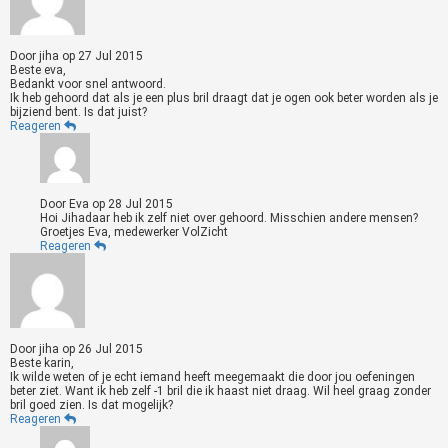
Door
jiha
op
27 Jul 2015
Beste eva,
Bedankt voor snel antwoord.
Ik heb gehoord dat als je een plus bril draagt dat je ogen ook beter worden als je
bijziend bent. Is dat juist?
Reageren
Door
Eva
op
28 Jul 2015
Hoi Jihadaar heb ik zelf niet over gehoord. Misschien andere mensen?
Groetjes Eva, medewerker VolZicht
Reageren
Door
jiha
op
26 Jul 2015
Beste karin,
Ik wilde weten of je echt iemand heeft meegemaakt die door jou oefeningen
beter ziet. Want ik heb zelf -1 bril die ik haast niet draag. Wil heel graag zonder
bril goed zien. Is dat mogelijk?
Reageren