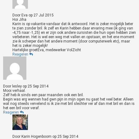
Door
Eva
op
27 Jul 2015
Hoi Jiha
Karin is op vakantie vandaar dat ik antwoord. Het is zeker mogelijk beter
te zien zonder bril. Ik zelf en Karin hebben daar ervaring mee (ik ging van
-4,75 naar -1,25) en er zijn ook andere cursisten die hun ogen hebben zien
verbeteren. Het is wel een weg met vallen en opstaan, en het ene moment
zie ik scherper dan het andere moment (door computerwerk etc), maar
het is zeker mogelijk!
Hartelijke groetEva, medewerker VolZicht
Reageren
Door
lesley
op
25 Sep 2014
Mooi verhaal.
Zelf heb ik sinds een paar maanden ook een bril.
Begin was erg wennen had gwn pijn in mijn ogen nu gaat het veel beter. Alleen
wat nog steeds vervelend is ik zie met bril slechter ver af dan met bril en dan is
het een bril voor veraf.
Reageren
Door
Karin Hogenboom
op
25 Sep 2014