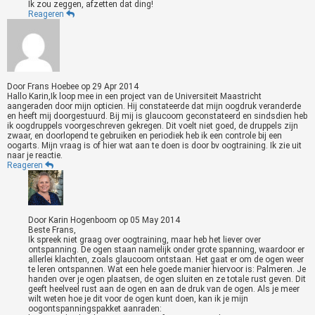
Ik zou zeggen, afzetten dat ding!
Reageren
Door
Frans Hoebee
op
29 Apr 2014
Hallo Karin,Ik loop mee in een project van de Universiteit Maastricht
aangeraden door mijn opticien. Hij constateerde dat mijn oogdruk veranderde
en heeft mij doorgestuurd. Bij mij is glaucoom geconstateerd en sindsdien heb
ik oogdruppels voorgeschreven gekregen. Dit voelt niet goed, de druppels zijn
zwaar, en doorlopend te gebruiken en periodiek heb ik een controle bij een
oogarts. Mijn vraag is of hier wat aan te doen is door bv oogtraining. Ik zie uit
naar je reactie.
Reageren
Door
Karin Hogenboom
op
05 May 2014
Beste Frans,
Ik spreek niet graag over oogtraining, maar heb het liever over
ontspanning. De ogen staan namelijk onder grote spanning, waardoor er
allerlei klachten, zoals glaucoom ontstaan. Het gaat er om de ogen weer
te leren ontspannen. Wat een hele goede manier hiervoor is: Palmeren. Je
handen over je ogen plaatsen, de ogen sluiten en ze totale rust geven. Dit
geeft heelveel rust aan de ogen en aan de druk van de ogen. Als je meer
wilt weten hoe je dit voor de ogen kunt doen, kan ik je mijn
oogontspanningspakket aanraden: