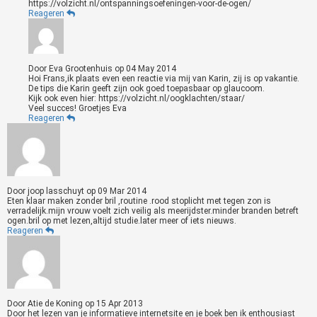
https://volzicht.nl/ontspanningsoefeningen-voor-de-ogen/
Reageren
Door
Eva Grootenhuis
op
04 May 2014
Hoi Frans,ik plaats even een reactie via mij van Karin, zij is op vakantie.
De tips die Karin geeft zijn ook goed toepasbaar op glaucoom.
Kijk ook even hier: https://volzicht.nl/oogklachten/staar/
Veel succes! Groetjes Eva
Reageren
Door
joop lasschuyt
op
09 Mar 2014
Eten klaar maken zonder bril ,routine .rood stoplicht met tegen zon is
verradelijk.mijn vrouw voelt zich veilig als meerijdster.minder branden betreft
ogen.bril op met lezen,altijd studie.later meer of iets nieuws.
Reageren
Door
Atie de Koning
op
15 Apr 2013
Door het lezen van je informatieve internetsite en je boek ben ik enthousiast