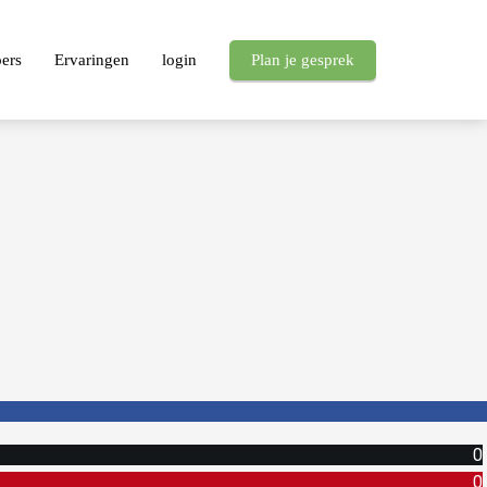
pers
Ervaringen
login
Plan je gesprek
0
0