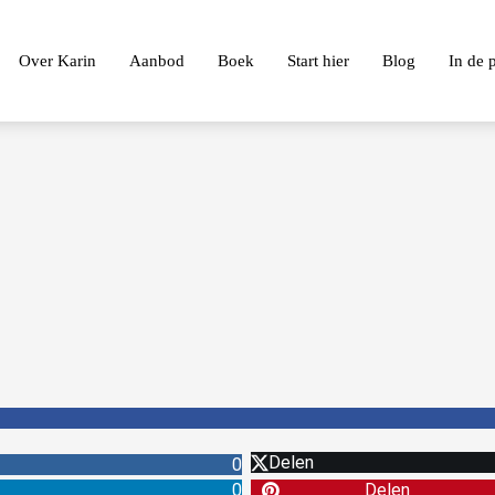
Over Karin
Aanbod
Boek
Start hier
Blog
In de 
Delen
0
0
Delen