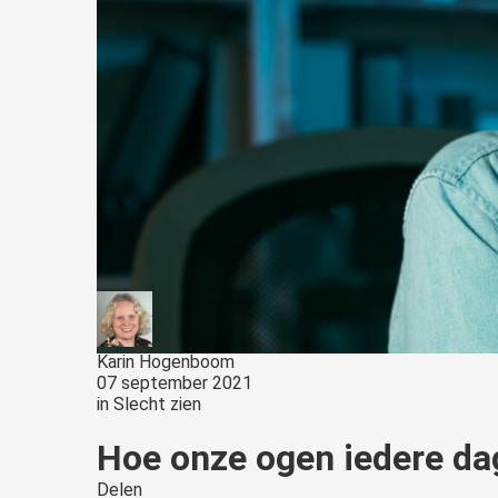
Karin Hogenboom
07 september 2021
in
Slecht zien
Hoe onze ogen iedere da
Delen