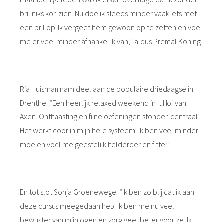
bril niks kon zien. Nu doe ik steeds minder vaak iets met
een bril op. Ik vergeet hem gewoon op te zetten en voel
me er veel minder afhankelijk van,” aldus Premal Koning.
Ria Huisman nam deel aan de populaire driedaagse in
Drenthe: “Een heerlijk relaxed weekend in 't Hof van
Axen. Onthaasting en fijne oefeningen stonden centraal.
Het werkt door in mijn hele systeem: ik ben veel minder
moe en voel me geestelijk helderder en fitter.”
En tot slot Sonja Groenewege: “Ik ben zo blij dat ik aan
deze cursus meegedaan heb. Ik ben me nu veel
bewuster van mijn ogen en zorg veel beter voor ze. Ik