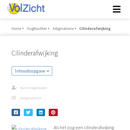
Home
Oogklachten
Astigmatisme
Cilinderafwijking
Cilinderafwijking
Inhoudsopgave
Karin Hogenboom
Astigmatisme
Als het oog een cilinderafwijking