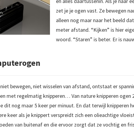
en alles daartussenin. Als je naar 
zet je je ogen vast. Ze bewegen nau
alleen nog maar naar het beeld dat 
meter afstand. “Kijken” is hier eig
woord. “Staren” is beter. Er is nau
mputerogen
niet bewegen, niet wisselen van afstand, ontstaat er spannin
en met regelmatig knipperen… Van nature knipperen ogen 2
 dit nog maar 5 keer per minuut. En dat terwijl knipperen he
dere keer als je knippert verspreidt zich een olieachtige vloei
eden van buitenaf en die ervoor zorgt dat ze vochtig en fris