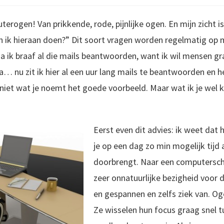
terogen! Van prikkende, rode, pijnlijke ogen. En mijn zicht i
 ik hieraan doen?” Dit soort vragen worden regelmatig op m
k ga ik braaf al die mails beantwoorden, want ik wil mensen 
… nu zit ik hier al een uur lang mails te beantwoorden en heb
iet wat je noemt het goede voorbeeld. Maar wat ik je wel k
Eer
st even dit advies: ik weet dat 
je op een dag zo min mogelijk tijd
doorbrengt. Naar een computersche
zeer onnatuurlijke bezigheid voor
en gespannen en zelfs ziek van. O
Ze wisselen hun focus graag snel t