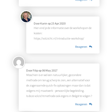
Door
Karin
op
23 Apr 2020
Hier vind je de informatie over de workshop en de
kosten:
https://volzicht.nl/introductie-workshop/
Reageren
Door
Filip
op
06 May 2017
Misschien is er wel een natuurlijker, gezondere
methode om terug scherp te zien, een alternatief voor
de zogenaamde quick-fix oplossingen maar dan is dat
volgens mij maatwerk - persoonlijke begeleiding.
Is deze volzichtmethode ook ergens in België te volgen ?
Reageren