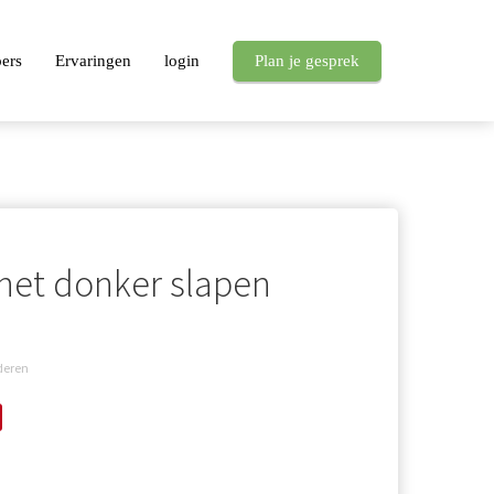
pers
Ervaringen
login
Plan je gesprek
 het donker slapen
deren