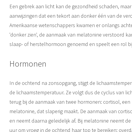
Een gebrek aan licht kan de gezondheid schaden, maar e
aanwijzingen dat een tekort aan donker één van de vero
Amerikaanse wetenschappers kwamen er onlangs achter 
'donker zien', de aanmaak van melatonine verstoord ka
slaap- of herstelhormoon genoemd en speelt een rol b
Hormonen
In de ochtend na zonsopgang, stijgt de lichaamstempe
de lichaamstemperatuur. Ze volgt dus de cyclus van lich
terug bij de aanmaak van twee hormonen: cortisol, een
melatonine, dat slaperig maakt. De aanmaak van cortiso
en neemt daarna geleidelijk af. Bij melatonine neemt d
uur om vroeg in de ochtend haar top te bereiken; overda