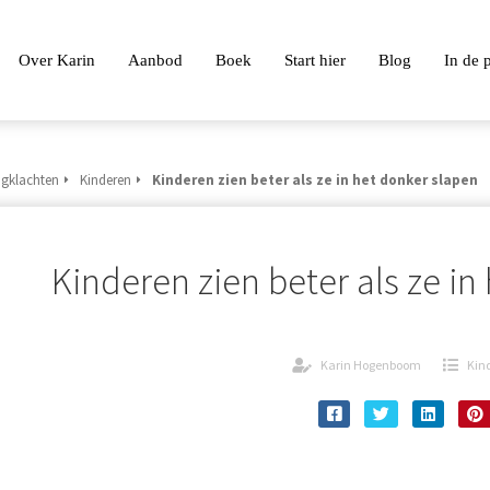
Over Karin
Aanbod
Boek
Start hier
Blog
In de 
gklachten
Kinderen
Kinderen zien beter als ze in het donker slapen
Kinderen zien beter als ze in
Karin Hogenboom
Kin