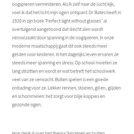
oogspieren verminderen. Als ik zelf naar de lucht kijk,
voel ik dat het licht mijn ogen ontspant. Dr. Bates heeft in
1920 in zijn boek 'Perfect sight without glasses ' al
overtuigend aangetoond dat slecht zien wordt
veroorzaakt door spanning in de oogspieren. In onze
moderne maatschappij gaat dit ook steeds meer
gelden voor kinderen. In het dagelijks leven ervaren ze
steeds meer spanning en stress. Op school moeten ze
lang stilzitten en wordt er wat betreft het schoolwerk
veel van ze verwacht. Buiten spelen is een goede
ontlading voor ze. Lekker rennen, stoeien, gillen, glijden
en schommelen: het zorgt voor blije koppies en
gezonde ogen.
Hoe denk jij over het thema "kinderen en buiten