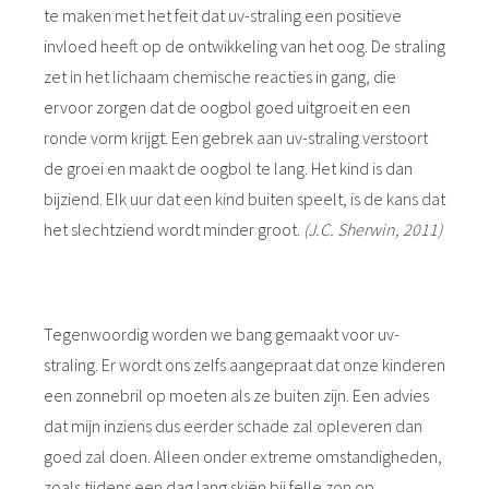
te maken met het feit dat uv-straling een positieve
invloed heeft op de ontwikkeling van het oog. De straling
zet in het lichaam chemische reacties in gang, die
ervoor zorgen dat de oogbol goed uitgroeit en een
ronde vorm krijgt. Een gebrek aan uv-straling verstoort
de groei en maakt de oogbol te lang. Het kind is dan
bijziend. Elk uur dat een kind buiten speelt, is de kans dat
het slechtziend wordt minder groot.
(J.C. Sherwin, 2011)
Tegenwoordig worden we bang gemaakt voor uv-
straling. Er wordt ons zelfs aangepraat dat onze kinderen
een zonnebril op moeten als ze buiten zijn. Een advies
dat mijn inziens dus eerder schade zal opleveren dan
goed zal doen. Alleen onder extreme omstandigheden,
zoals tijdens een dag lang skiën bij felle zon op