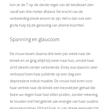
kon ze de T op de derde regel van de tekstkaart zien
vanaf wel drie meter afstand. De kracht van de
verbeelding bleek enorm te zijn. Het is dan ook een
grote hulp bij de genezing van allerlei klachten.
Spanning en glaucoom
De vrouw kwam daarna drie keer per week naar de
kliniek en ze ging altijd blij weer naar huis, omdat haar
zicht steeds verder verbeterde. Emily was daarom zeer
verbaasd toen haar patiënte op een dag een
depressieve indruk maakte. De vrouw had even voor
haar vertrek naar de kliniek een bezoekster gehad die
twee uur tegen haar had zitten praten, zonder rekening
te houden met het gebrek aan energie van haar oudere
gesprekspartner. Dit had haar zo van streek gemaakt dat