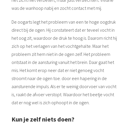
het zicht niet verbetert, maar juist verslechtert. Viviane
was de wanhoop nabij en zocht contact met mij.
De oogarts legt het probleem van een te hoge oogdruk
direct bij de ogen. Hij constateert dat er teveel vocht in
het oog zit, waardoor de druk te hoog is. Daarom richt hij
zich op het verlagen van het vochtgehalte. Maar het
probleem zit hem niet in de ogen zelf. Het probleem
ontstaat in de aansturing vanuit het brein. Daar gaat het
mis. Het komt erop neer dat er niet genoeg vocht
stroomt naar de ogen toe. door een hapering in de
aansturende impuls. Als er te weinig doorvoer van vocht
is, raakt de afvoer verstopt. Waardoor het beetje vocht
dat er nog wel is zich ophoopt in de ogen.
Kun je zelf niets doen?