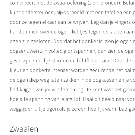
combineert met de zwaai oefening (zie hieronder). Belang
kunt ondersteunen, bijvoorbeeld met een tafel en een 
door ze tegen elkaar aan te wrijven. Leg dan je vingers
handpalmen over de ogen, lichtjes tegen de slapen aan
ogen zijn gesloten. Doordat het donker is, zien je ogen nie
oogzenuwen zijn volledig ontspannen, dan zien de ogen p
geval zijn en zul je kleuren en lichtflitsen zien. Door de
kleur en donkerte intenser worden gedurende het palme
de ogen diep weg laten zakken in de oogkassen en je v
bad krijgen van jouw ademhaling. Je kent vast het gevoel
hoe alle spanning van je afglijdt. Haal dit beeld naar vo
wegglijden uit je ogen als je ze een heerlijk warm bad gee
Zwaaien