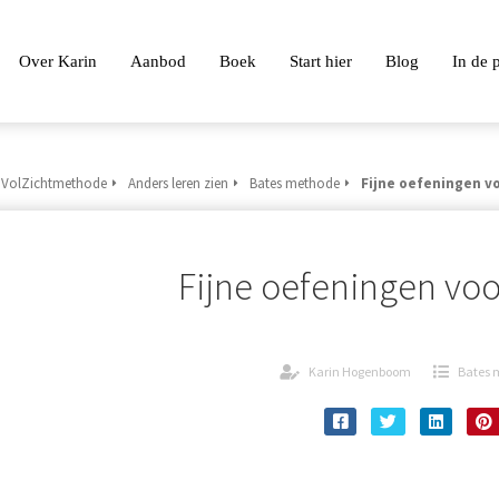
Over Karin
Aanbod
Boek
Start hier
Blog
In de 
 VolZichtmethode
Anders leren zien
Bates methode
Fijne oefeningen v
Fijne oefeningen vo
Karin Hogenboom
Bates 