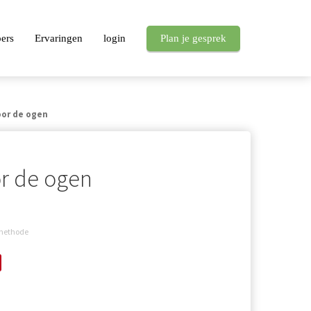
pers
Ervaringen
login
Plan je gesprek
oor de ogen
or de ogen
methode