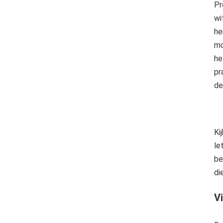
Pr
wi
he
mo
he
pr
de
Ki
le
be
di
Vi