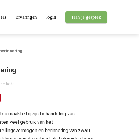
pers
Ervaringen
login
Plan je gesprek
 herinnering
nering
 methode
tes maakte bij zijn behandeling van
nten veel gebruik van het
tellingsvermogen en herinnering van zwart,
n kleuren van de patiënt als hulpmiddel voor