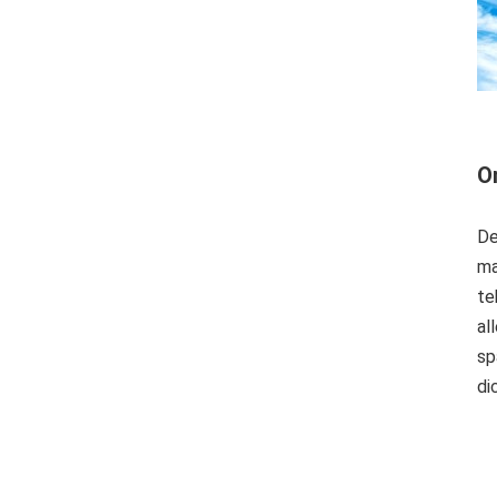
O
De
ma
te
al
sp
di