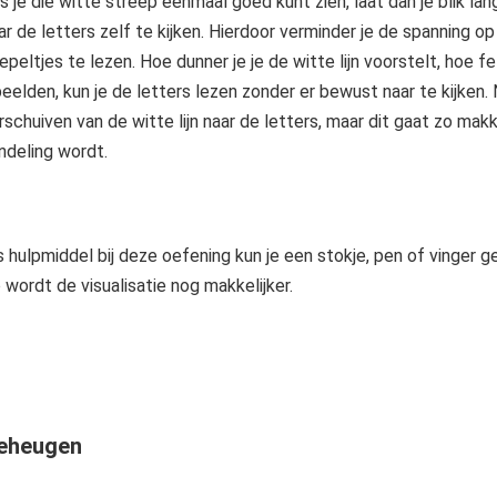
s je die witte streep eenmaal goed kunt zien, laat dan je blik lang
ar de letters zelf te kijken. Hierdoor verminder je de spanning op
epeltjes te lezen. Hoe dunner je je de witte lijn voorstelt, hoe fell
beelden, kun je de letters lezen zonder er bewust naar te kijken.
rschuiven van de witte lijn naar de letters, maar dit gaat zo ma
ndeling wordt.
s hulpmiddel bij deze oefening kun je een stokje, pen of vinger geb
 wordt de visualisatie nog makkelijker.
eheugen