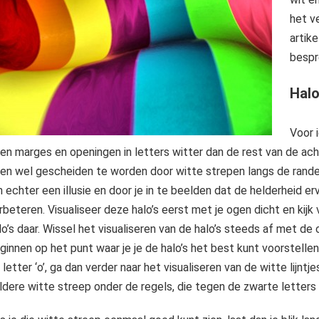
het v
artik
bespr
Halo
Voor 
jken marges en openingen in letters witter dan de rest van de ac
jken wel gescheiden te worden door witte strepen langs de randen
jn echter een illusie en door je in te beelden dat de helderheid 
rbeteren. Visualiseer deze halo’s eerst met je ogen dicht en kijk
lo’s daar. Wissel het visualiseren van de halo’s steeds af met de
ginnen op het punt waar je je de halo’s het best kunt voorstelle
 letter ‘o’, ga dan verder naar het visualiseren van de witte lijnt
ldere witte streep onder de regels, die tegen de zwarte letters 