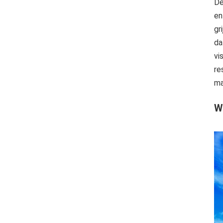
De
en
gr
da
vi
re
ma
Wi