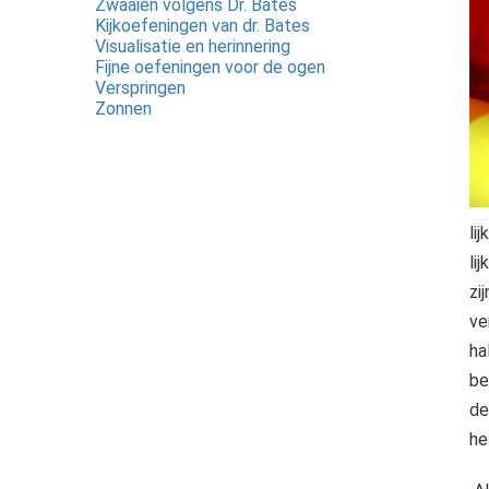
Zwaaien volgens Dr. Bates
Kijkoefeningen van dr. Bates
Visualisatie en herinnering
Fijne oefeningen voor de ogen
Verspringen
Zonnen
li
li
zi
ve
ha
be
de
he