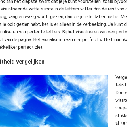
nk aan het diepste zwart dat je je kunt voorstellen, zoals bijvoor
 visualiseer de witte ruimte in de letters witter dan de rest van d
ijzig, vaag en wazig wordt gezien, dan zie je iets dat er niet is.
t je ooit gezien hebt, het is er alleen in de verbeelding. Je kunt
sualiseren van perfecte letters. Bij het visualiseren van een perfe
st van de pagina. Het visualiseren van een perfect witte binnenk
kkelijker perfect ziet.
theid vergelijken
Verge
tekst 
Doe v
witste
soepel
stukk
af te