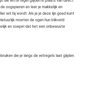
s die witte regel glijden in plaats van direct
 de oogspieren en leer je makkelijk en
er wit hij wordt. Als je je deze lijn goed kunt
 Natuurlijk moeten de ogen hun blikveld
kkelijk en soepel dat het een onbewuste
ruiken die je langs de witregels laat glijden.