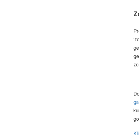
Z
Pr
‘z
ge
ge
zo
Do
ga
ku
go
Kl