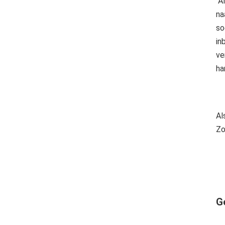
Al
na
so
in
ve
ha
Al
Zo
G