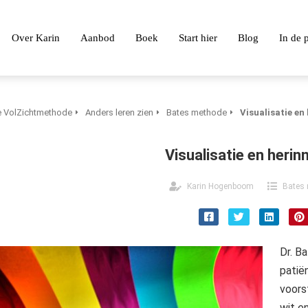
Over Karin
Aanbod
Boek
Start hier
Blog
In de 
 VolZichtmethode
Anders leren zien
Bates methode
Visualisatie en
Visualisatie en herin
Karin Hogenboom
Bates
Dr. Ba
patië
voors
wit e