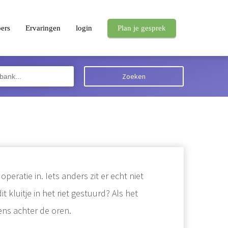
pers
Ervaringen
login
Plan je gesprek
Zoeken
ratie in. Iets anders zit er echt niet
 kluitje in het riet gestuurd? Als het
ens achter de oren.