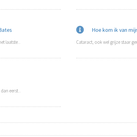
 Bates
Hoe kom ik van mijn
 laatste...
Cataract, ook wel grijze staar g
dan eerst...