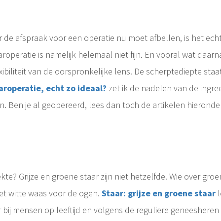
n
 de afspraak voor een operatie nu moet afbellen, is het ec
operatie is namelijk helemaal niet fijn. En vooral wat daarn
exibiliteit van de oorspronkelijke lens. De scherptediepte st
aroperatie, echt zo ideaal?
zet ik de nadelen van de ingree
n. Ben je al geopereerd, lees dan toch de artikelen hieronder
ekte? Grijze en groene staar zijn niet hetzelfde. Wie over groe
het witte waas voor de ogen.
Staar: grijze en groene staar
l
 bij mensen op leeftijd en volgens de reguliere geneesheren is